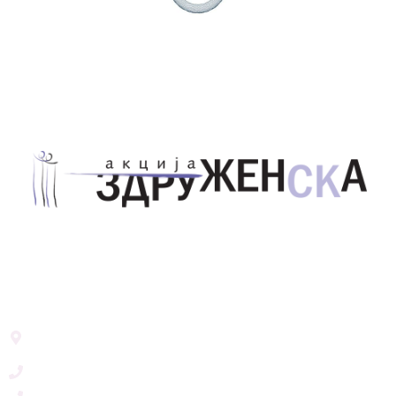
Здружение за унапредување на родовата
еднаквост Акција Здруженска – Скопје
Address List
Ул. Никола Тримпаре 12-1/12,
Скопје, Р. Македонија
+389 71 245 384