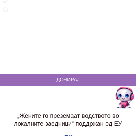
+389 2 3215660
zdruzenska@t.mk
Social Networks
@akcijazdruzenska
Akcija Zdruzenska
Akcija Zdruzenska
Akcija Zdruzenska
ДОНИРАЈ
„Жените го преземаат водството во
локалните заедници“ поддржан од ЕУ