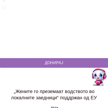
zdruzenska@t.mk
Social Networks
@akcijazdruzenska
Akcija Zdruzenska
Akcija Zdruzenska
Akcija Zdruzenska
ДОНИРАЈ
„Жените го преземаат водството во
локалните заедници“ поддржан од ЕУ