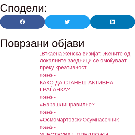
Сподели:
Поврзани објави
„Вткаена женска визија“: Жените од
локалните заедници се омоќуваат
преку креативност
Повеќе »
КАКО ДА СТАНЕШ АКТИВНА
ГРАЃАНКА?
Повеќе »
#БарашЛиПравилно?
Повеќе »
#ОсмомартовскиOсумнасочник
Повеќе »
УЧЕСТВУВАЈ, ПРЕДЛОЖИ,