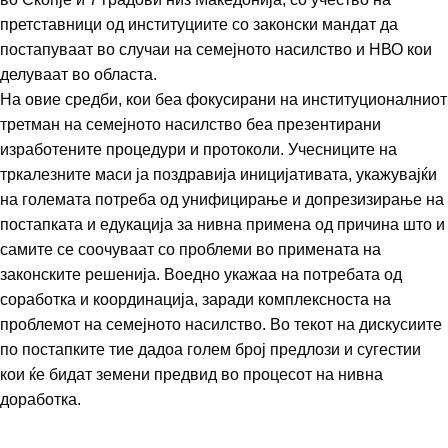
претставници од институциите со законски мандат да
постапуваат во случаи на семејното насилство и НВО кои
делуваат во областа.
На овие средби, кои беа фокусирани на институционалниот
третман на семејното насилство беа презентирани
изработените процедури и протоколи. Учесниците на
тркалезните маси ја поздравија иницијативата, укажувајќи
на големата потреба од унифицирање и допрезизирање на
постапката и едукација за нивна примена од причина што и
самите се соочуваат со проблеми во примената на
законските решенија. Воедно укажаа на потребата од
соработка и координација, заради комплексноста на
проблемот на семејното насилство. Во текот на дискусиите
по постапките тие дадоа голем број предлози и сугестии
кои ќе бидат земени предвид во процесот на нивна
доработка.