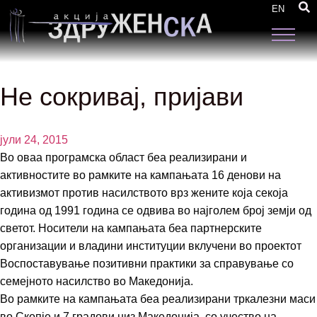
EN
Не сокривај, пријави
јули 24, 2015
Во оваа програмска област беа реализирани и
активностите во рамките на кампањата 16 денови на
активизмот против насилството врз жените која секоја
година од 1991 година се одвива во најголем број земји од
светот. Носители на кампањата беа партнерските
организации и владини институции вклучени во проектот
Воспоставување позитивни практики за справување со
семејното насилство во Македонија.
Во рамките на кампањата беа реализирани тркалезни маси
во Скопје и 7 градови низ Македонија, со учество на