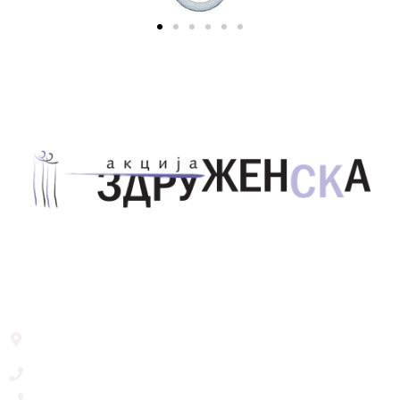
Здружение за унапредување на родовата
еднаквост Акција Здруженска – Скопје
Address List
Ул. Никола Тримпаре 12-1/12,
Скопје, Р. Македонија
+389 71 245 384
+389 2 3215660