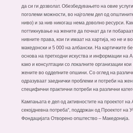
да си ги дозволат. Обезбедувањето на овие услуги
поголеми можности, во најголем дел од општините
ниво) и за нив никогаш нема доволно ресурси. 
поттикнување на жените да почнат да ги побараа
нивните права, кои ги имаат на хартија, но не и в
македонски и 5 000 на албански. На картичките б
основа на претходни искуства и информации на А
како и консултации со локалните организации кои
жените во одделните опшини. Со оглед на различн
одразуваат заеднички проблеми и потреби на жени
специфични практични потреби на различни катег
Кампањата е дел од активностите на проектот на 
секојдневна потреба“, поддржан од Проектот на 
Фондацијата Отворено општество – Македонија.