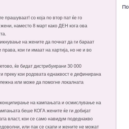
По
 прашуваат! со која по втор пат ќе го
ени, наместо 8 март како ДЕН кога ова
та.
икнување на жените да почнат да ги бараат
рава, кои ги имаат на хартија, но не и во
Тетово, ќе бидат дистрибуирани 30 000
уги преку кои родовата еднаквост е дефинирана
длежна или може да помогне локалната
о конципирање на кампањата и осмислување на
ампањата беше КОГА жените ќе ги добијат
ата власт, кои се само навидум подеднакво
недоволни, или пак се скапи и жените не можат