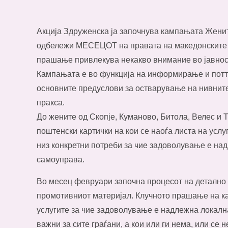
Акција Здруженска ја започнува кампањата Жените
одбележи МЕСЕЦОТ на правата на македонските ж
прашање привлекува некакво внимание во јавнос
Кампањата е во функција на информирање и потт
основните предуслови за остварување на нивните п
пракса.
До жените од Скопје, Куманово, Битола, Велес и 
поштенски картички на кои се наоѓа листа на усл
низ конкретни потреби за чие задоволување е на
самоуправа.
Во месец февруари започна процесот на деталн
промотивниот материјал. Клучното прашање на к
услугите за чие задоволување е надлежна локалн
важни за сите граѓани, а кои или ги нема, или се 