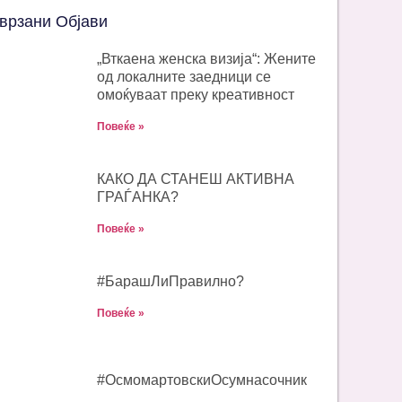
врзани Објави
„Вткаена женска визија“: Жените
од локалните заедници се
омоќуваат преку креативност
Повеќе »
КАКО ДА СТАНЕШ АКТИВНА
ГРАЃАНКА?
Повеќе »
#БарашЛиПравилно?
Повеќе »
#ОсмомартовскиOсумнасочник