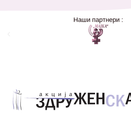
Наши партнери :
Здружение за унапредување на родовата еднаквос
Акција Здруженска – Скопје