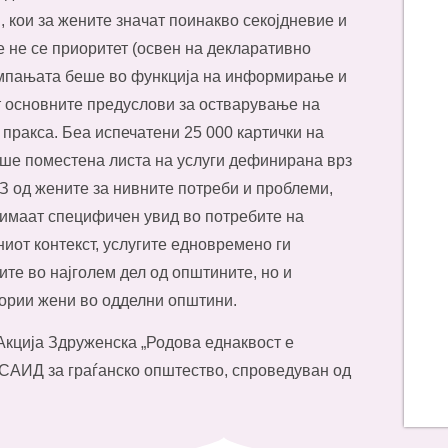
, кои за жените значат поинакво секојдневие и
 не се приоритет (освен на декларативно
Кампањата беше во функција на информирање и
т основните предуслови за остварување на
о пракса. Беа испечатени 25 000 картички на
еше поместена листа на услуги дефинирана врз
З од жените за нивните потреби и проблеми,
 имаат специфичен увид во потребите на
иот контекст, услугите едновремено ги
те во најголем дел од општините, но и
ории жени во одделни општини.
Акција Здруженска „Родова еднаквост е
УСАИД за граѓанско општество, спроведуван од