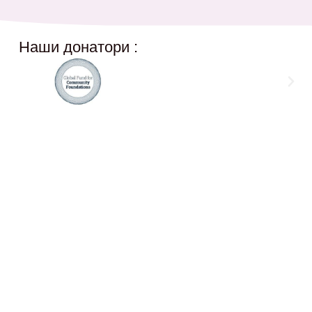
Наши донатори :
Social Networks
12,
@akcijazdruzenska
Akcija Zdruzenska
Akcija Zdruzenska
Akcija Zdruzenska