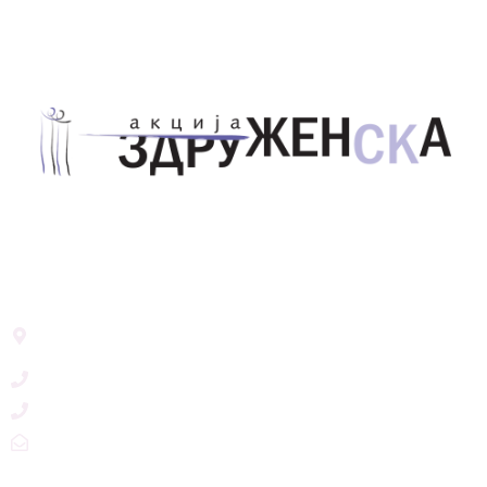
Здружение за унапредување на родовата
еднаквост Акција Здруженска – Скопје
Address List
Ул. Никола Тримпаре 12-1/12,
Скопје, Р. Македонија
+389 71 245 384
+389 2 3215660
zdruzenska@t.mk