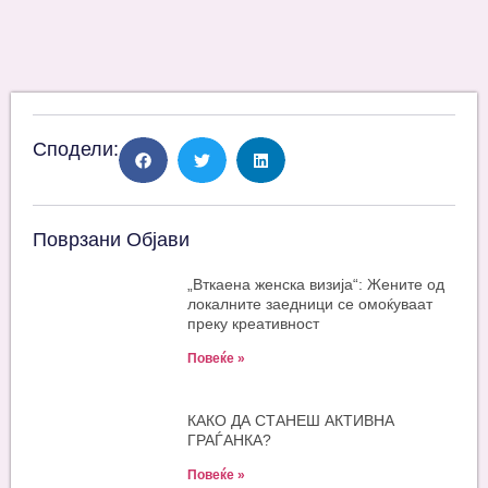
Сподели:
Поврзани Објави
„Вткаена женска визија“: Жените од
локалните заедници се омоќуваат
преку креативност
Повеќе »
КАКО ДА СТАНЕШ АКТИВНА
ГРАЃАНКА?
Повеќе »