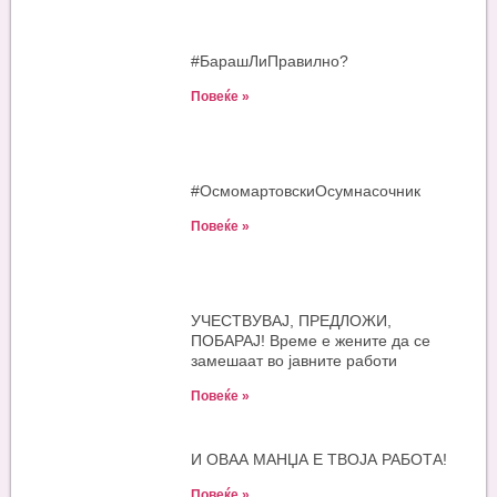
#БарашЛиПравилно?
Повеќе »
#ОсмомартовскиOсумнасочник
Повеќе »
УЧЕСТВУВАЈ, ПРЕДЛОЖИ,
ПОБАРАЈ! Време е жените да се
замешаат во јавните работи
Повеќе »
И ОВАА МАНЏА Е ТВОЈА РАБОТА!
Повеќе »