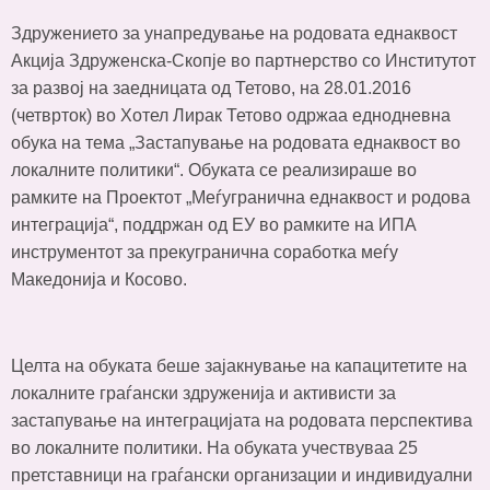
Здружението за унапредување на родовата еднаквост
Акција Здруженска-Скопје во партнерство со Институтот
за развој на заедницата од Тетово, на 28.01.2016
(четврток) во Хотел Лирак Тетово одржаа еднодневна
обука на тема „Застапување на родовата еднаквост во
локалните политики“. Обуката се реализираше во
рамките на Проектот „Меѓугранична еднаквост и родова
интеграција“, поддржан од ЕУ во рамките на ИПА
инструментот за прекугранична соработка меѓу
Македонија и Косово.
Целта на обуката беше зајакнување на капацитетите на
локалните граѓански здруженија и активисти за
застапување на интеграцијата на родовата перспектива
во локалните политики. На обуката учествуваа 25
претставници на граѓански организации и индивидуални