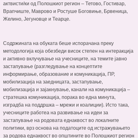
актвисти/ки од Полошкиот регион – Тетово, Гостивар,
Врапчиште, Маврово и Ростуше Боговиње, Брвеница,
Желино, Јегуновце и Теарце.
Содржината на обуката беше испорачана преку
методологија која обезбеди висок степен на интеракција
и активно вклучување на учесниците, на темите јавно
застапување (разгледување на концептите
информирање, образование и комуникација, ПР,
мобилизација на заедницата, застапување,
мобилизација и зајакнување, канали на комуникација –
стратешка комуникација, порака во една минута,
изградба на поддршка – мрежи и коалиции). Исто така,
учесниците работеа на развивање на идеи за
застапување на родовата еднаквост во локалните
политики, врз основа на податоците од истражувањето
за родова еднаквост во општините во Полошкиот регион