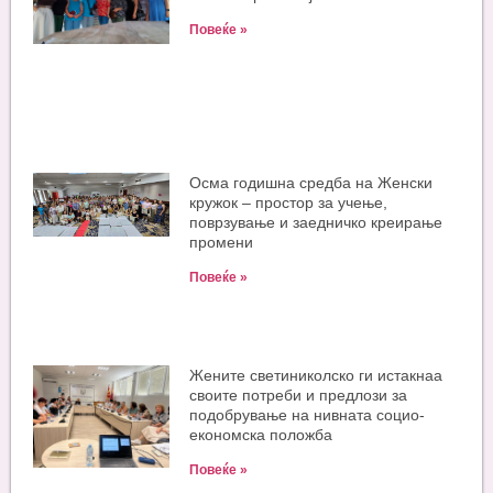
Повеќе »
Oсма годишна средба на Женски
кружок – простор за учење,
поврзување и заедничко креирање
промени
Повеќе »
Жените светиниколско ги истакнаа
своите потреби и предлози за
подобрување на нивната социо-
економска положба
Повеќе »