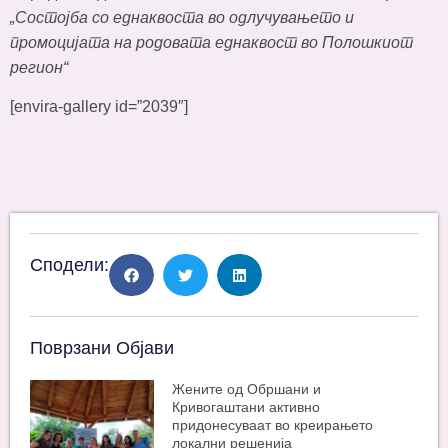
„Состојба со еднаквоста во одлучувањето и
промоцијата на родовата еднаквост во Полошкиот
регион“
[envira-gallery id=”2039″]
Сподели:
Поврзани Објави
Жените од Обршани и
Кривогаштани активно
придонесуваат во креирањето
локални решенија