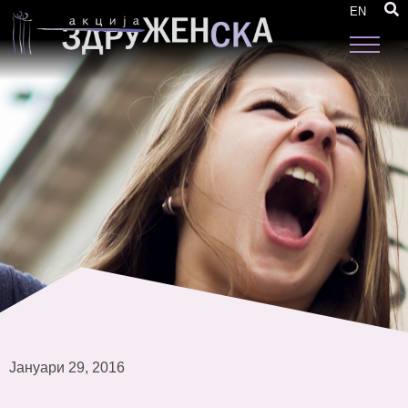
Обука за застапување на родовата
EN
еднаквост во локалните политики
Јануари 29, 2016