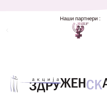
Наши партнери :
Здружение за унапредување на родовата еднаквос
Акција Здруженска – Скопје