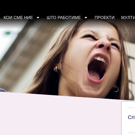
ион бараат еднакво учество во одлучување
КОИ СМЕ НИЕ
ШТО РАБОТИМЕ
ПРОЕКТИ
МУЛТ
Сп