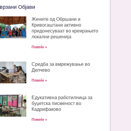
врзани Објави
Жените од Обршани и
Кривогаштани активно
придонесуваат во креирањето
локални решенија
Повеќе »
Средба за вмрежување во
Делчево
Повеќе »
Едукативна работилница за
буџетска писменост во
Кадрифаково
Повеќе »