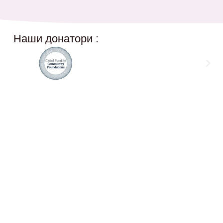
Наши донатори :
Social Networks
12,
@akcijazdruzenska
Akcija Zdruzenska
Akcija Zdruzenska
Akcija Zdruzenska