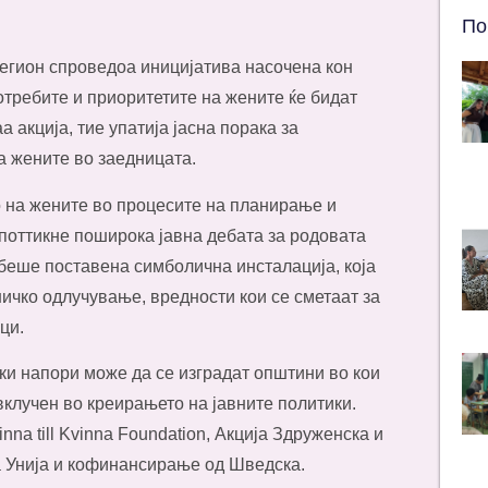
По
регион спроведоа иницијатива насочена кон
требите и приоритетите на жените ќе бидат
акција, тие упатија јасна порака за
а жените во заедницата.
о на жените во процесите на планирање и
 поттикне поширока јавна дебата за родовата
 беше поставена симболична инсталација, која
ничко одлучување, вредности кои се сметаат за
ци.
ки напори може да се изградат општини во кои
вклучен во креирањето на јавните политики.
na till Kvinna Foundation, Акција Здруженска и
а Унија и кофинансирање од Шведска.