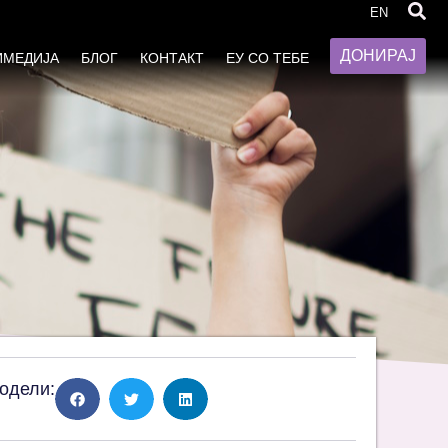
то
EN
ДОНИРАЈ
ИМЕДИЈА
БЛОГ
КОНТАКТ
ЕУ СО ТЕБЕ
одели: