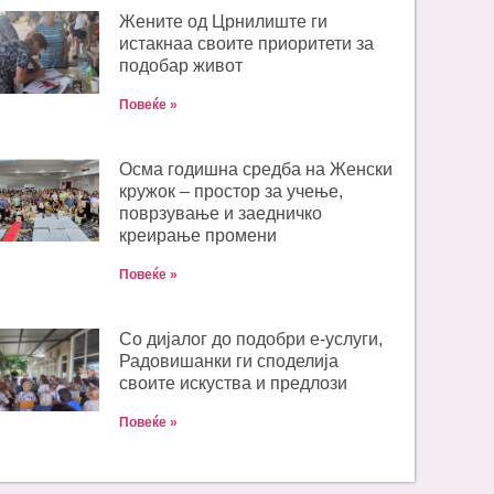
Жените од Црнилиште ги
истакнаа своите приоритети за
подобар живот
Повеќе »
Oсма годишна средба на Женски
кружок – простор за учење,
поврзување и заедничко
креирање промени
Повеќе »
Со дијалог до подобри е-услуги,
Радовишанки ги споделија
своите искуства и предлози
Повеќе »