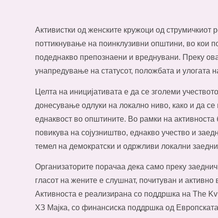
Активистки од женските кружоци од струмичкиот 
поттикнување на поинклузивни општини, во кои по
подеднакво препознаени и вреднувани. Преку оваа 
унапредување на статусот, положбата и улогата н
Целта на иницијативата е да се зголеми учествот
донесување одлуки на локално ниво, како и да се
еднаквост во општините. Во рамки на активноста
повикува на сојузништво, еднакво учество и заед
темел на демократски и одржливи локални заедни
Организаторите порачаа дека само преку заеднич
гласот на жените е слушнат, почитуван и активно 
Активноста е реализирана со поддршка на The Kvin
ХЗ Мајка, со финансиска поддршка од Европскат