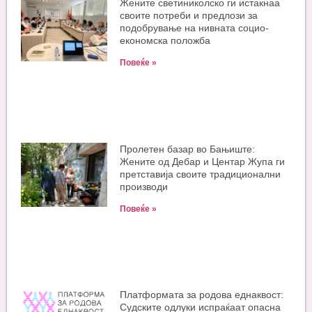
Жените светиниколско ги истакнаа
своите потреби и предлози за
подобрување на нивната социо-
економска положба
Повеќе »
Пролетен базар во Бањиште:
Жените од Дебар и Центар Жупа ги
претставија своите традиционални
производи
Повеќе »
Платформата за родова еднаквост:
Судските одлуки испраќаат опасна