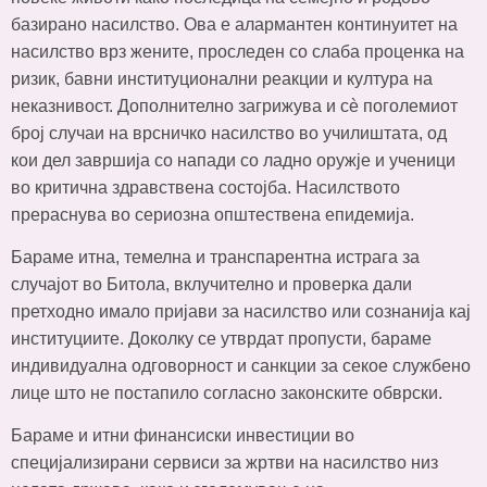
базирано насилство. Ова е алармантен континуитет на
насилство врз жените, проследен со слаба проценка на
ризик, бавни институционални реакции и култура на
неказнивост. Дополнително загрижува и сè поголемиот
број случаи на врсничко насилство во училиштата, од
кои дел завршија со напади со ладно оружје и ученици
во критична здравствена состојба. Насилството
прераснува во сериозна општествена епидемија.
Бараме итна, темелна и транспарентна истрага за
случајот во Битола, вклучително и проверка дали
претходно имало пријави за насилство или сознанија кај
институциите. Доколку се утврдат пропусти, бараме
индивидуална одговорност и санкции за секое службено
лице што не постапило согласно законските обврски.
Бараме и итни финансиски инвестиции во
специјализирани сервиси за жртви на насилство низ