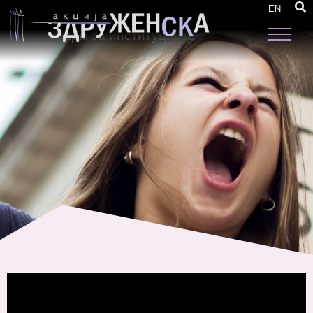
Македонија е опасно место за живеење за
EN
жените: Новиот фемицид во Битола е уште
еден аларм за институциите