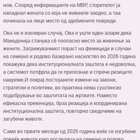
нож. Според информациите на МВР, сторителот ја
нападнал жената со која не живееле заедно, а таа
починала на лице место од здобиените повреди.
Ова не е изолиран случај. Ова е уште еден аларм дека
Македонија станува сè поопасно место за живеење за
жените. Загрижувачкиот пораст на фемициди и случаи
на семејно и родово базирано насилство во 2026 година
покажува дека институционалната заштита е недоволна,
а системот потфрла да ги препознае и спречи ризиците
навреме.И покрај постојаните измени на закони,
стратегии и политики, во практика нема суштинско
подобрување во заштитата на жртвите. Наместо
ефикасна превенција, брза реакција и координирана
институционална заштита, повторно сведочиме на
загубени животи.
Само во првите месеци од 2026 година веќе се изгубени
повеќе животи како последица на семејно и родово