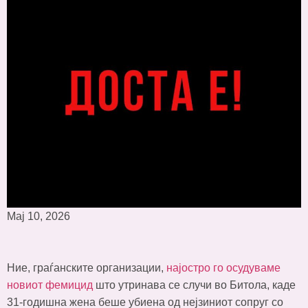
Мај 10, 2026
Ние, граѓанските организации,
најостро го осудуваме
новиот фемицид
што утринава се случи во Битола, каде
31-годишна жена беше убиена од нејзиниот сопруг со