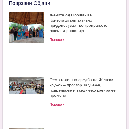
Поврзани Објави
Жените од Обршани и
Кривогаштани активно
придонесуваат во креирањето
локални решенија
Повеќе »
Oсма годишна средба на Женски
кружок – простор за учење,
поврзување и заедничко креирање
промени
Повеќе »