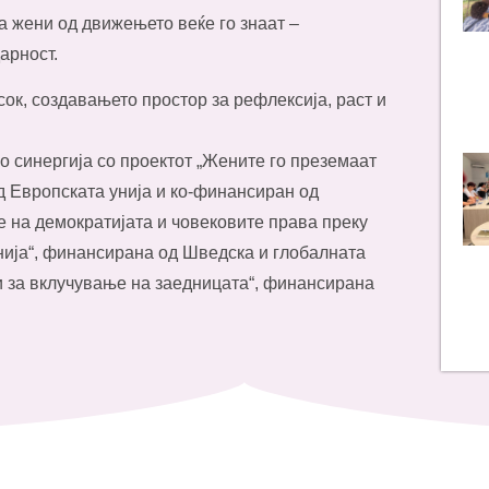
а жени од движењето веќе го знаат –
арност.
сок, создавањето простор за рефлексија, раст и
о синергија со проектот „Жените го преземаат
д Европската унија и ко-финансиран од
 на демократијата и човековите права преку
ија“, финансирана од Шведска и глобалната
 за вклучување на заедницата“, финансирана