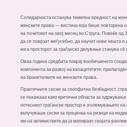
Солидарноста останува темелна вредност на женс
женските права — вистина која беше повторена н
на почетокот на овој месец во Струга. Повеќе од 
да се поврзат меѓусебно, да научат нови нешта и 
кога просторот за граѓанско делување станува сè 
Оваа година средбата покрај вообичаеното споде
компонента за развој на капацитетите, прилагоде
на бранителките на женските права.
Практичните сесии за сеопфатна безбедност, стр
се покажааа како критични области за одржување
потесниот граѓански простор и зголемувањето на
вклучуваше сесии за проценка на ризици на инди
им на активистките да ја мапираат својата ранлив