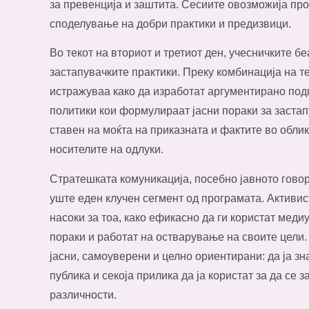
за превенција и заштита. Сесиите овозможија про
споделување на добри практики и предизвици.
Во текот на вториот и третиот ден, учесничките б
застапувачките практики. Преку комбинација на те
истражуваа како да изработат аргументирано подг
политики кои формулираат јасни пораки за заста
ставен на моќта на приказната и фактите во обли
носителите на одлуки.
Стратешката комуникација, посебно јавното гово
уште еден клучен сегмент од програмата. Активис
насоки за тоа, како ефикасно да ги користат меди
пораки и работат на остварување на своите цели.
јасни, самоуверени и целно ориентирани: да ја зна
публика и секоја прилика да ја користат за да се з
различности.