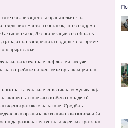
По
ките организациите и бранителките на
а годишниот мрежен состанок, што се одржа
30 активистки од 20 организации се собраа за
да ја зајакнат заедничката поддршка во време
понепријателски.
лување на искуства и рефлексии, вклучи
на на потребите на женските организациите и
атешко застапување и ефективна комуникација,
 на нивниот активизам особено поради сè
 антидемократските наративи. Средбата
видуално и организациско ниво, овозможувајќи
ост и да разменат искуства и идеи за стратегии