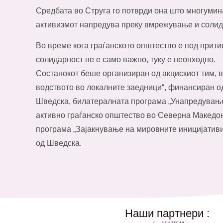
Средбата во Струга го потврди она што многумин
активизмот напредува преку вмрежување и солид
Во време кога граѓанското општество е под прити
солидарност не е само важно, туку е неопходно.
Состанокот беше организиран од акцискиот тим, в
водството во локалните заедници“, финансиран о
Шведска, билатералната програма „Унапредување
активно граѓанско општество во Северна Македон
програма „Зајакнување на мировните иницијативи
од Шведска.
Наши партнери :