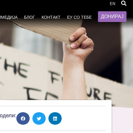
а капацитетите за застапување и
EN
ДОНИРАЈ
ИМЕДИЈА
БЛОГ
КОНТАКТ
ЕУ СО ТЕБЕ
одели: