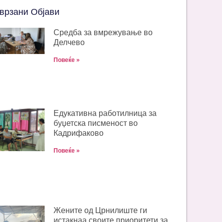
врзани Објави
Средба за вмрежување во
Делчево
Повеќе »
Едукативна работилница за
буџетска писменост во
Кадрифаково
Повеќе »
Жените од Црнилиште ги
истакнаа своите приоритети за