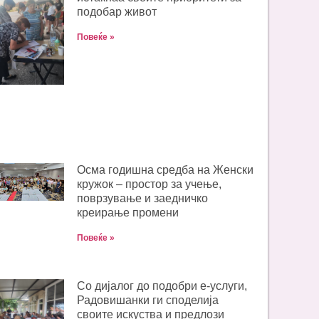
подобар живот
Повеќе »
Oсма годишна средба на Женски
кружок – простор за учење,
поврзување и заедничко
креирање промени
Повеќе »
Со дијалог до подобри е-услуги,
Радовишанки ги споделија
своите искуства и предлози