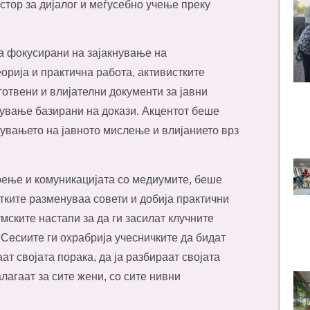
стор за дијалог и меѓусебно учење преку
еа фокусирани на зајакнување на
орија и практична работа, активистките
отвени и влијателни документи за јавни
пување базирани на докази. Акцентот беше
кувањето на јавното мислење и влијанието врз
рење и комуникацијата со медиумите, беше
тките разменуваа совети и добија практични
умските настапи за да ги засилат клучните
 Сесиите ги охрабрија учесничките да бидат
ат својата порака, да ја разбираат својата
алагаат за сите жени, со сите нивни