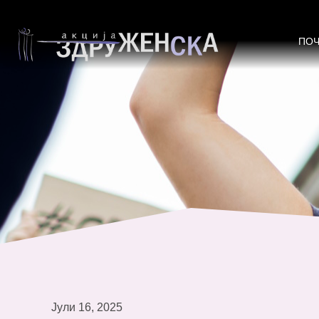
Безбедни и силни: Активистките з
безбедност
ПО
Јули 16, 2025