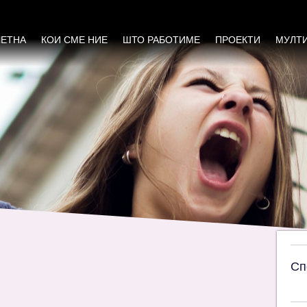
а правата на жените во Струга ги зајакнува
ЧЕТНА
КОИ СМЕ НИЕ
ШТО РАБОТИМЕ
ПРОЕКТИ
МУЛТ
Сп