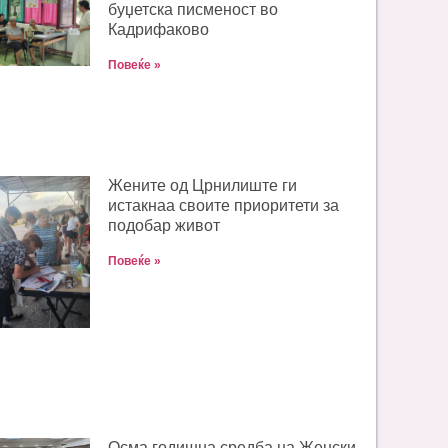
буџетска писменост во
Кадрифаково
Повеќе »
Жените од Црнилиште ги
истакнаа своите приоритети за
подобар живот
Повеќе »
Oсма годишна средба на Женски