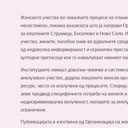
Женското учество во локалните процеси на плани
несистемско, покажа анализата што ја направи О
за општините Струмица, Босилово и Ново Село. И
учество, жените, посебно оние во руралните сред
од недоволна информираност и ограничен пристап
културни притисоци кои го намалуваат нивниот кап
Институциите немаат доволни човечки и системски
инклузивно учество, додека локалните женски орг
ресурс, често се исклучени од процесите. Според е
земе предвид специфичните потреби на жените и
недискриминирачка вклученост, напорите за инк
ограничени.
Публикацијата е изготвена од Организација на же