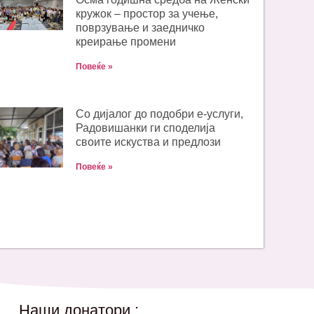
кружок – простор за учење,
поврзување и заедничко
креирање промени
Повеќе »
Со дијалог до подобри е-услуги,
Радовишанки ги споделија
своите искуства и предлози
Повеќе »
Наши донатори :