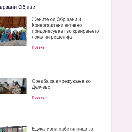
врзани Објави
Жените од Обршани и
Кривогаштани активно
придонесуваат во креирањето
локални решенија
Повеќе »
Средба за вмрежување во
Делчево
Повеќе »
Едукативна работилница за