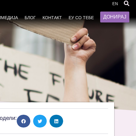
 бариери
EN
ДОНИРАЈ
ИМЕДИЈА
БЛОГ
КОНТАКТ
ЕУ СО ТЕБЕ
одели: