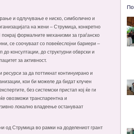
По
рање и одлучување е ниско, симболично и
рганизацијата на жени – Струмица, конкретно
 покрај формалните механизми за граѓанско
ини, се соочуваат со повеќеслојни бариери –
 до консултации, до структурни обврски и
ацитет за активност.
 ресурси за да поттикнат континуирано и
анизации, кои би можеле да бидат клучен
кспертите, без системски пристап кој ќе ги
 ќе овозможи транспарентна и
лузивно локално владеење остануваат
ни од Струмица во рамки на доделениот грант