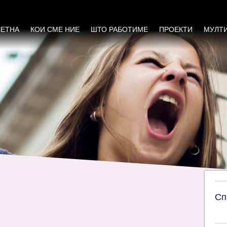
силово и Ново Село се соочуваат со многу
ЧЕТНА
КОИ СМЕ НИЕ
ШТО РАБОТИМЕ
ПРОЕКТИ
МУЛТ
Сп