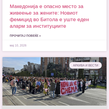
Македонија е опасно место за
живеење за жените: Новиот
фемицид во Битола е уште еден
аларм за институциите
ПРОЧИТАЈ ПОВЕЌЕ »
мај 10, 2026
AРХИВА И ВЕСТИ