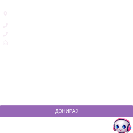
Address List
Ул. Никола Тримпаре 12-1/12,
Скопје, Р. Македонија
+389 71 245 384
+389 2 3215660
zdruzenska@t.mk
Social Networks
@akcijazdruzenska
Akcija Zdruzenska
Akcija Zdruzenska
Akcija Zdruzenska
ДОНИРАЈ