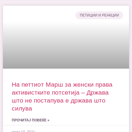
ПЕТИЦИИ И РЕАКЦИИ
На петтиот Марш за женски права
активистките потсетија – Држава
што не постапува е држава што
силува
ПРОЧИТАЈ ПОВЕЌЕ »
март 10, 2021