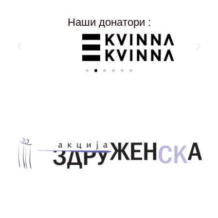
Наши донатори :
Здружение за унапредување на родовата
еднаквост Акција Здруженска – Скопје