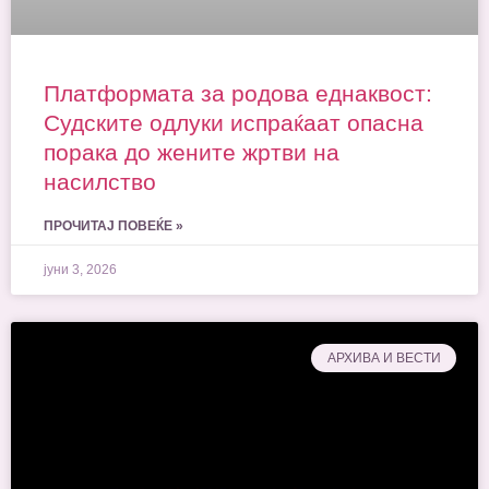
Платформата за родова еднаквост:
Судските одлуки испраќаат опасна
порака до жените жртви на
насилство
ПРОЧИТАЈ ПОВЕЌЕ »
јуни 3, 2026
AРХИВА И ВЕСТИ