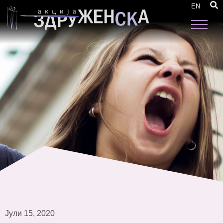
Барања до новата Влада на РСМ –
EN
Реформи за унапредување на родовата
еднаквост
Јули 15, 2020