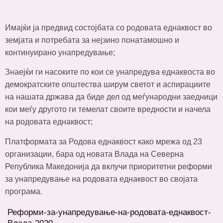
Имајќи ја предвид состојбата со родовата еднаквост во
земјата и потребата за нејзино понатамошно и
континуирано унапредување;
Знаејќи ги насоките по кои се унапредува еднаквоста во
демократските општества ширум светот и аспирациите
на нашата држава да биде дел од меѓународни заедници
кои меѓу другото ги темелат своите вредности и начела
на родовата еднаквост;
Платформата за Родова еднаквост како мрежа од 23
организации, бара од новата Влада на Северна
Република Македонија да вклучи приоритетни реформи
за унапредување на родовата еднаквост во својата
програма.
Реформи-за-унапредување-на-родовата-еднаквост-