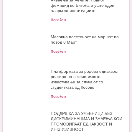
живеење за жените: Новиот
фемицид во Битола е уште еден
аларм за институциите
Повеќе »
Масовна посетеност на маршот по
повод 8 Март
Повеќе »
Платформата за родова еднаквост
реагира на сексистичкото
известување за случајот со
студентката од Косово
Повеќе »
ПОДДРШКА ЗА УЧЕБНИЦИ БЕЗ
ДИСКРИМИНАЦИЈА И ЗНАЕЊА КОИ
ПРОМОВИРААТ ЕДНАКВОСТ И
ИНКЛУЗИВНОСТ