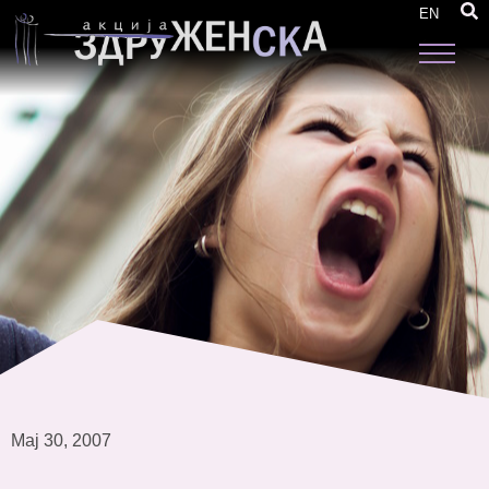
Водич во феминистичката и родовата
EN
терминологија
Мај 30, 2007