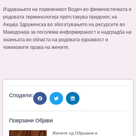
Издавањето на појмовникот Водич во феминистичката и
родовата терминологија претставува придонес на
Акција Здруженска во збогатувањето на ресурсите во
Македонија за поголема информираност и надградба на
знаењата во областа на родовата еднаквост и
човековите права на жените.
Сподели:
Поврзани Објави
Жените од Обршани и