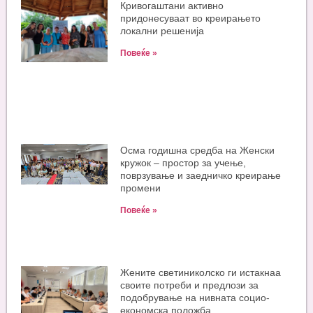
Кривогаштани активно
придонесуваат во креирањето
локални решенија
Повеќе »
Oсма годишна средба на Женски
кружок – простор за учење,
поврзување и заедничко креирање
промени
Повеќе »
Жените светиниколско ги истакнаа
своите потреби и предлози за
подобрување на нивната социо-
економска положба