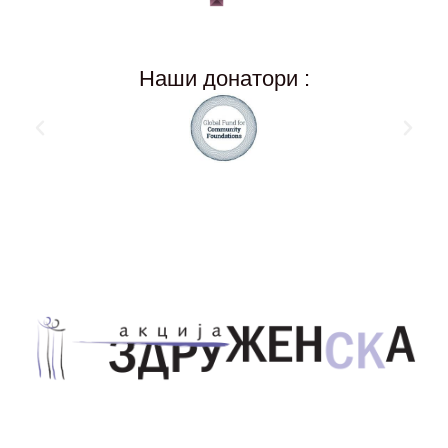
Наши донатори :
Здружение за унапредување на родовата
еднаквост Акција Здруженска – Скопје