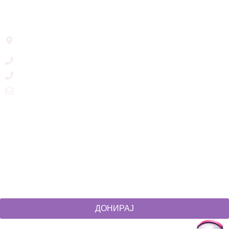
Address List
Ул. Никола Тримпаре 12-1/12,
Скопје, Р. Македонија
+389 71 245 384
+389 2 3215660
zdruzenska@t.mk
Social Networks
@akcijazdruzenska
Akcija Zdruzenska
Akcija Zdruzenska
Akcija Zdruzenska
ДОНИРАЈ