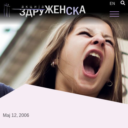
Use of ICT Among Women NGO`s in
EN
Macedonia
Мај 12, 2006