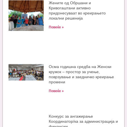
Жените од Обршани и
Кривогаштани активно
придонесуваат во креирањето
локални решенија
Повеќе »
Oсма годишна средба на Женски
кружок – простор за учење,
поврзување и заедничко креирање
промени
Повеќе »
Kонкурс за ангажирање
Координатор/ка за администрација и
финансии