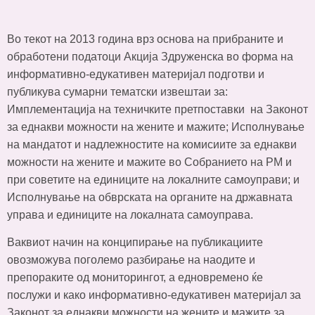
Во текот на 2013 година врз основа на прибраните и
обработени податоци Акција Здруженска во форма на
информативно-едукативен материјал подготви и
публикува сумарни тематски извештаи за:
Имплементација на техничките претпоставки на Законот
за еднакви можности на жените и мажите; Исполнување
на мандатот и надлежностите на комисиите за еднакви
можности на жените и мажите во Собранието на РМ и
при советите на единиците на локалните самоуправи; и
Исполнување на обврската на органите на државната
управа и единиците на локалната самоуправа.
Ваквиот начин на конципирање на публикациите
овозможува поголемо разбирање на наодите и
препораките од мониторингот, а едновремено ќе
послужи и како информативно-едукативен материјал за
Законот за еднакви можности на жените и мажите за