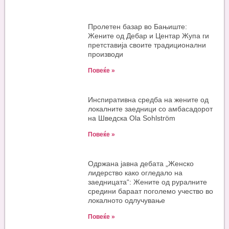
Пролетен базар во Бањиште:
Жените од Дебар и Центар Жупа ги
претставија своите традиционални
производи
Повеќе »
Инспиративна средба на жените од
локалните заедници со амбасадорот
на Шведска Ola Sohlström
Повеќе »
Одржана јавна дебата „Женско
лидерство како огледало на
заедницата“: Жените од руралните
средини бараат поголемо учество во
локалното одлучување
Повеќе »