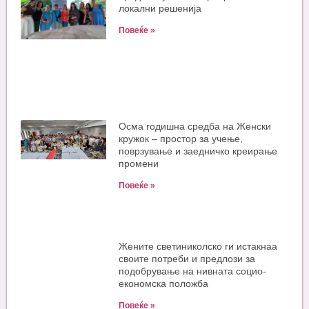
локални решенија
Повеќе »
Oсма годишна средба на Женски
кружок – простор за учење,
поврзување и заедничко креирање
промени
Повеќе »
Жените светиниколско ги истакнаа
своите потреби и предлози за
подобрување на нивната социо-
економска положба
Повеќе »