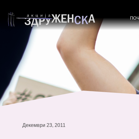
„Родовите прашања и инклузивнос
2014“
ПО
Декември 23, 2011