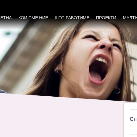
та во Националната Стратегија за е-вклучу
ЧЕТНА
КОИ СМЕ НИЕ
ШТО РАБОТИМЕ
ПРОЕКТИ
МУЛТ
Сп