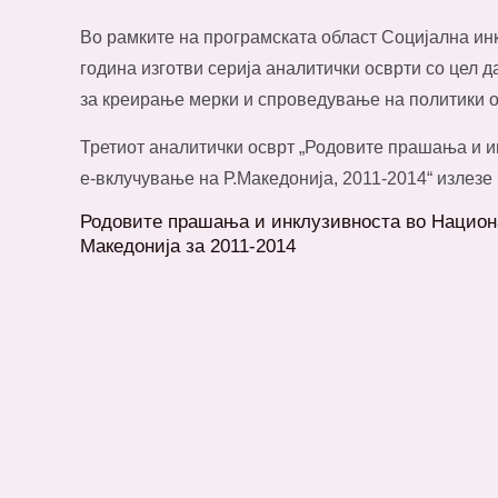
Во рамките на програмската област Социјална инк
година изготви серија аналитички осврти со цел 
за креирање мерки и спроведување на политики од
Третиот аналитички осврт „Родовите прашања и и
е-вклучување на Р.Македонија, 2011-2014“ излезе
Родовите прашања и инклузивноста во Национа
Македонија за 2011-2014