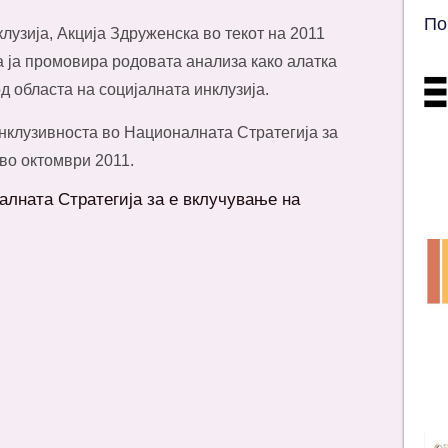
По
лузија, Акција Здруженска во текот на 2011
да ја промовира родовата анализа како алатка
 областа на социјалната инклузија.
нклузивноста во Националната Стратегија за
 во октомври 2011.
лната Стратегија за е вклучување на