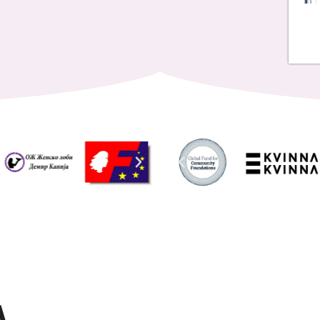
Address List
Ул. Никола Тримпаре 12-1/