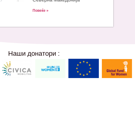
Повеќе »
Наши донатори :
Social Networks
12,
@akcijazdruzenska