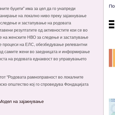
По
ите буџети” има за цел да го унапреди
ланирање на локално ниво преку зајакнување
 следење и застапување на родовата
тавени резултатите од активностите кои се во
те на женските НВО за следење и застапување
те процеси на ЕЛС, обезбедување релевантни
од самите жени во заедницата и информирање
носта на родовата еднаквост во управувањето
ктот “Родовата рамноправност во локалните
нско општество кој го спроведува Фондацијата
Модел на зајакнување