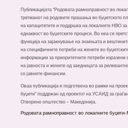
Публикацијата “Родовата рамноправност во локалн
третманот на родовите прашања во буџетското п
на капацитетите и поддршка на локалните НВО за
еднаквост во буџетските процеси. Во неа се претс
функција на зајакнување на знаењата и вештини
на специфичните потреби на жените во буџетски
информации за приоритетните потреби изразени 
на јавноста и жените од заедницата за релевант
со јавните финансии.
Оваа публикација е подготвена во рамки на прое
буџети” поддржан од проектот на УСАИД за граѓа
Отворено општество – Македонија.
Родовата рамноправност во локалните буџети-