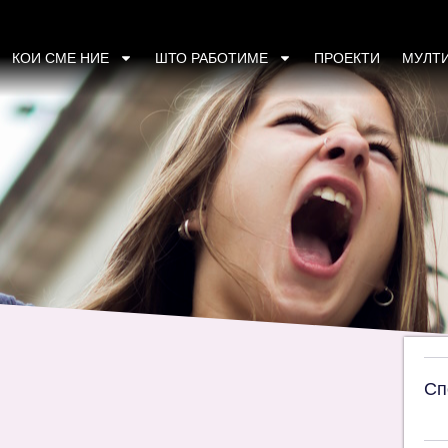
лните буџети-Модел на зајакнување
КОИ СМЕ НИЕ
ШТО РАБОТИМЕ
ПРОЕКТИ
МУЛТ
Сп