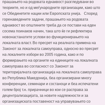
прашањето на родовата еднаквост разгледувани во
теориите, но и од меѓународните организации, како што
се Обединетите нации или Европската унија. Според
горенаведените задачи, прашањето на родовата
еднаквост во општините треба да се постави на еден
сосема поинаков начин, така што ќе ги рефлектира
новонастанатите услови во функционирањето на
локалната власт. Во пресрет на реалната примена на
Законот за локалната самоуправа, односно во пресрет
на локалните избори во 2005 година, како и по
формирањето на органите на единиците на локалната
самоуправа во согласност со Законот за
територијалната организација на локалната самоуправа
во Република Македонија, беа организирани многу
конференции, семинари и состаноци и беа испечатени
голем број т.н. прирачници во кои се расправа за
децентрализацијата, за новите надлежности и за
организациската поставеност на управувањето со