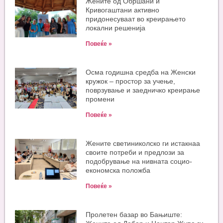
Жените од Обршани и
Кривогаштани активно
придонесуваат во креирањето
локални решенија
Повеќе »
Oсма годишна средба на Женски
кружок – простор за учење,
поврзување и заедничко креирање
промени
Повеќе »
Жените светиниколско ги истакнаа
своите потреби и предлози за
подобрување на нивната социо-
економска положба
Повеќе »
Пролетен базар во Бањиште: