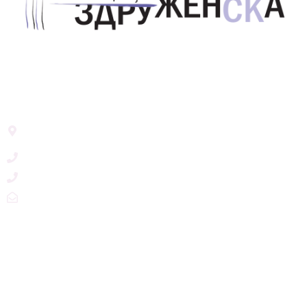
Здружение за унапредување на родовата
еднаквост Акција Здруженска – Скопје
Address List
Ул. Никола Тримпаре 12-1/12,
Скопје, Р. Македонија
+389 71 245 384
+389 2 3215660
zdruzenska@t.mk
Social Networks
@akcijazdruzenska
Akcija Zdruzenska
Akcija Zdruzenska
Akcija Zdruzenska