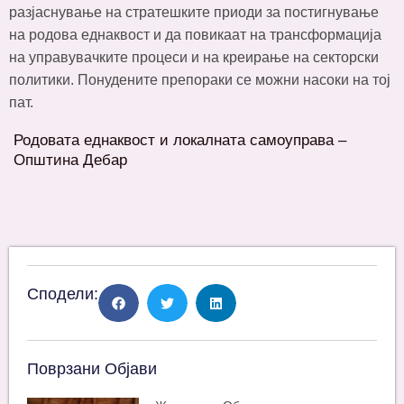
разјаснување на стратешките приоди за постигнување
на родова еднаквост и да повикаат на трансформација
на управувачките процеси и на креирање на секторски
политики. Понудените препораки се можни насоки на тој
пат.
Родовата еднаквост и локалната самоуправа –
Општина Дебар
Сподели:
Поврзани Објави