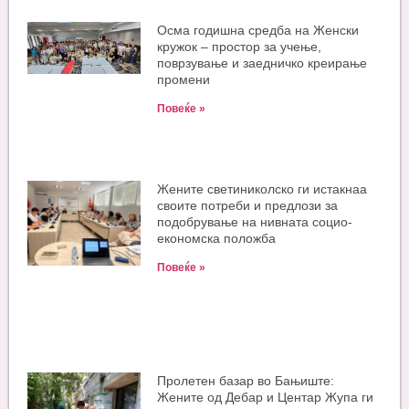
Oсма годишна средба на Женски
кружок – простор за учење,
поврзување и заедничко креирање
промени
Повеќе »
Жените светиниколско ги истакнаа
своите потреби и предлози за
подобрување на нивната социо-
економска положба
Повеќе »
Пролетен базар во Бањиште:
Жените од Дебар и Центар Жупа ги