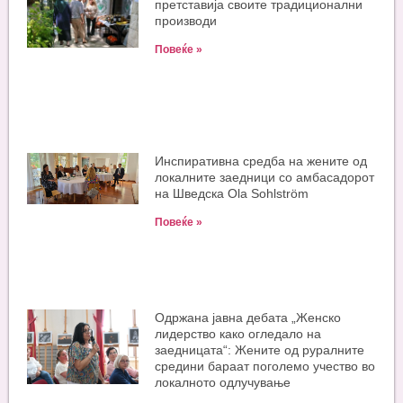
претставија своите традиционални
производи
Повеќе »
Инспиративна средба на жените од
локалните заедници со амбасадорот
на Шведска Ola Sohlström
Повеќе »
Одржана јавна дебата „Женско
лидерство како огледало на
заедницата“: Жените од руралните
средини бараат поголемо учество во
локалното одлучување