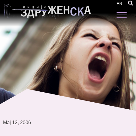
Користење на информациско
EN
комуникациските технологии кај женските
НВО во Македонија
Мај 12, 2006