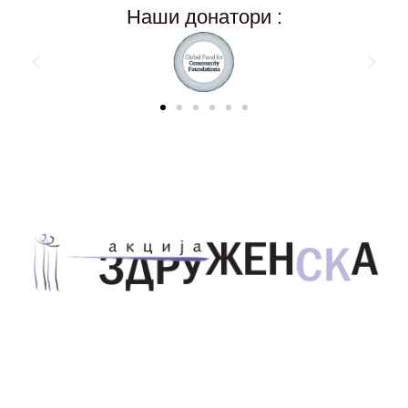
Наши донатори :
Здружение за унапредување на родовата
еднаквост Акција Здруженска – Скопје
Address List