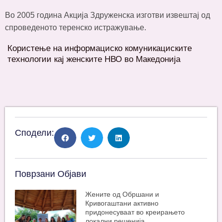
Во 2005 година Акција Здруженска изготви извештај од
спроведеното теренско истражување.
Користење на информациско комуникациските
технологии кај женските НВО во Македонија
Сподели:
Поврзани Објави
Жените од Обршани и
Кривогаштани активно
придонесуваат во креирањето
локални решенија