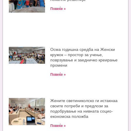
Повеќе »
Oсма годишна средба на Женски
кружок – простор за учење,
поврзување и заедничко креирање
промени
Повеќе »
Жените светиниколско ги истакнаа
своите потреби и предлози за
подобрување на нивната социо-
економска положба
Повеќе »