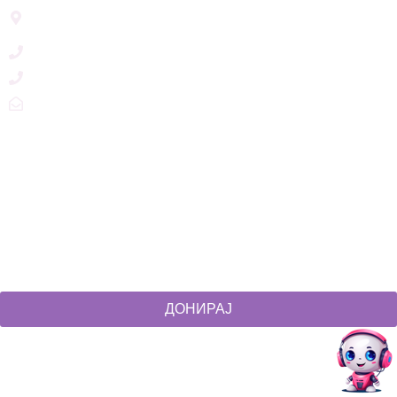
Ул. Никола Тримпаре 12-1/12,
Скопје, Р. Македонија
+389 71 245 384
+389 2 3215660
zdruzenska@t.mk
Social Networks
@akcijazdruzenska
Akcija Zdruzenska
Akcija Zdruzenska
Akcija Zdruzenska
ДОНИРАЈ