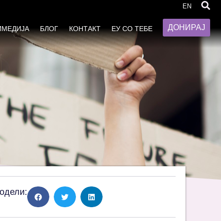
 сите форми на дискриминација
EN
ДОНИРАЈ
ИМЕДИЈА
БЛОГ
КОНТАКТ
ЕУ СО ТЕБЕ
одели: