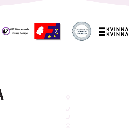
Address List
Ул. Никола Тримпаре 12-1/
Скопје, Р. Македонија
т
+389 71 245 384
+389 2 3215660
zdruzenska@t.mk