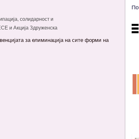
По
ипација, солидарност и
ЕСЕ и Акција Здруженска
венцијата за елиминација на сите форми на