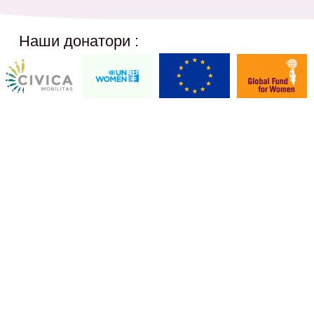
Наши донатори :
Social Networks
12,
@akcijazdruzenska
Akcija Zdruzenska
Akcija Zdruzenska
Akcija Zdruzenska