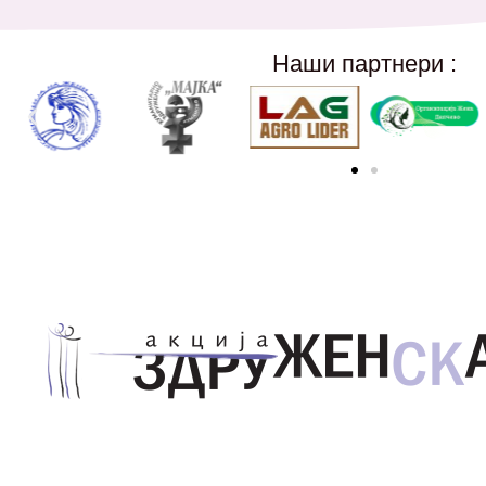
Наши партнери :
Здружение за унапредување на родовата еднаквос
Акција Здруженска – Скопје