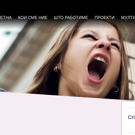
оринг на напредокот во примената на Закон
ЧЕТНА
КОИ СМЕ НИЕ
ШТО РАБОТИМЕ
ПРОЕКТИ
МУЛТ
Сп