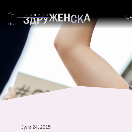
Извештај „2 години потоа: Монит
и мажите“
ПО
Јули 24, 2015