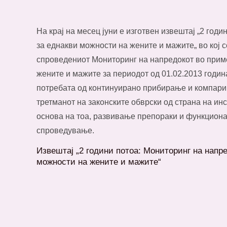
На крај на месец јуни е изготвен извештај „2 год
за еднакви можности на жените и мажите„ во кој 
спроведениот Мониторинг на напредокот во приме
жените и мажите за периодот од 01.02.2013 година
потребата од континуирано прибирање и компар
третманот на законските обврски од страна на инс
основа на тоа, развивање препораки и функциона
спроведување.
Извештај „2 години потоа: Мониторинг на напр
можности на жените и мажите“