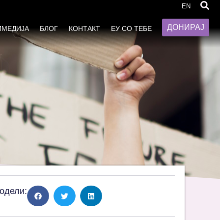
от за еднакви можности на жените
EN
ДОНИРАЈ
ИМЕДИЈА
БЛОГ
КОНТАКТ
ЕУ СО ТЕБЕ
одели: