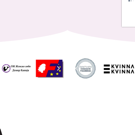
Address List
Ул. Никола Тримпаре 12-1/