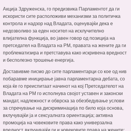
Акција Здруженска, го предизвика Парламентот да ги
искористи сите расположиви механизми за политичка
контрола и надзор над Владата, оценувајќи дека е
недозволиво за еден носител на исклучително
влијателна функција, во јавен говор од позиција на
претседател на Владата на РМ, правата на жените да ги
проблематизира и претставува како искривена вредност
и бесполезно трошење енергија.
Доставивме писмо до сите парламентарци со кое од нив
побаравме иницирање јавна парламентарна дебата, со
која ќе го преиспитаат начинот на кој Претседателот на
Владата на РМ го исполнува својот уставен и законски
мандат, надлежност и обврска за обезбедување услови
за спречување на дискриминација по било која основа,
вклучувајќи ја и сексуалната ориентација; активна
промоција на човековите права како универзална
вредност, вклучувајќи ги и човековите права на жените;