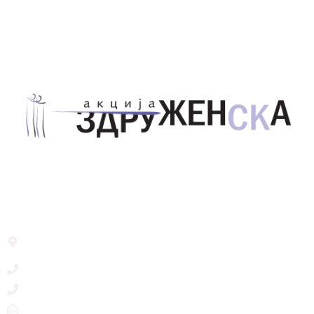
Здружение за унапредување на родовата
еднаквост Акција Здруженска – Скопје
Address List
Ул. Никола Тримпаре 12-1/12,
Скопје, Р. Македонија
+389 71 245 384
+389 2 3215660
zdruzenska@t.mk