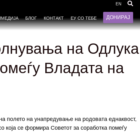
EN
ДОНИРАЈ
ИМЕДИЈА
БЛОГ
КОНТАКТ
ЕУ СО ТЕБЕ
олнувања на Одлука
омеѓу Владата на
 на полето на унапредување на родовата еднаквост,
о која се формира Советот за соработка помеѓу