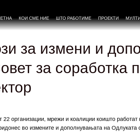
ЧЕТНА
КОИ СМЕ НИЕ
ШТО РАБОТИМЕ
ПРОЕКТИ
МУЛТ
зи за измени и доп
вет за соработка п
ектор
т 22 организации, мрежи и коалиции коишто работат
придонес во измените и дополнувањата на Одлуката с