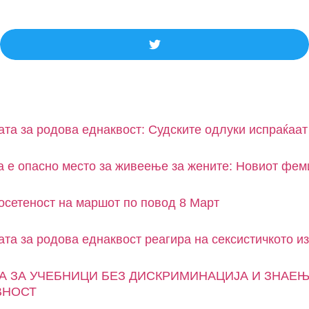
а за родова еднаквост: Судските одлуки испраќаат
 е опасно место за живеење за жените: Новиот фем
осетеност на маршот по повод 8 Март
а за родова еднаквост реагира на сексистичкото из
 ЗА УЧЕБНИЦИ БЕЗ ДИСКРИМИНАЦИЈА И ЗНАЕЊ
ВНОСТ