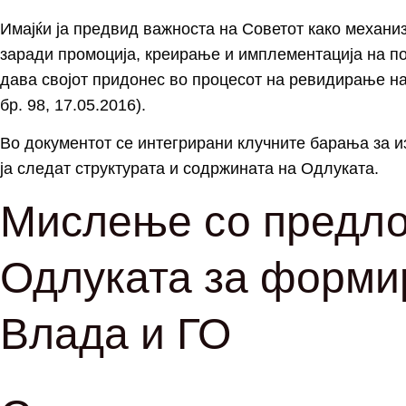
Имајќи ја предвид важноста на Советот како механиз
заради промоција, креирање и имплементација на по
дава својот придонес во процесот на ревидирање на
бр. 98, 17.05.2016).
Во документот се интегрирани клучните барања за 
ја следат структурата и содржината на Одлуката.
Мислење со предло
Одлуката за форми
Влада и ГО