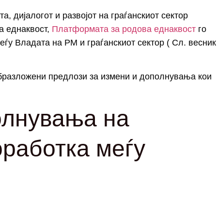
а, дијалогот и развојот на граѓанскиот сектор
а еднаквост,
Платформата за родова еднаквост
го
ѓу Владата на РМ и граѓанскиот сектор ( Сл. весник
образложени предлози за измени и дополнувања кои
олнувања на
оработка меѓу