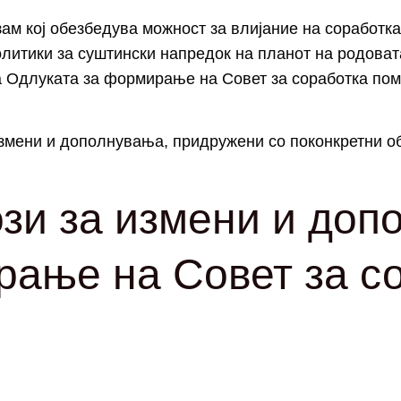
ам кој обезбедува можност за влијание на соработкат
литики за суштински напредок на планот на родоват
 Одлуката за формирање на Совет за соработка поме
измени и дополнувања, придружени со поконкретни 
зи за измени и доп
рање на Совет за с