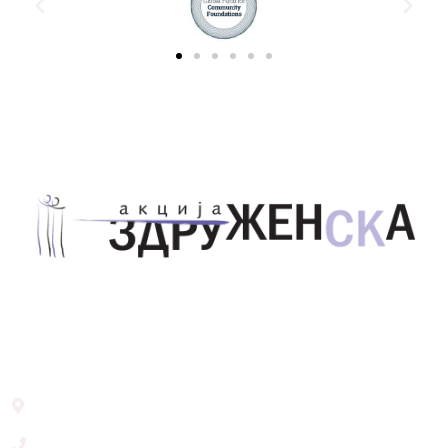
Здружение за унапредување на родовата
еднаквост Акција Здруженска – Скопје
Address List
Ул. Никола Тримпаре 12-1/12,
Скопје, Р. Македонија
+389 71 245 384