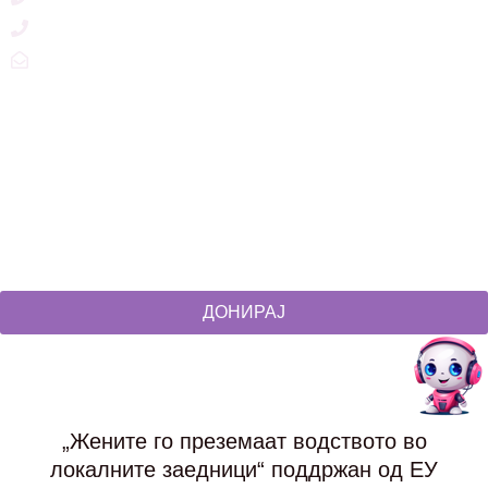
+389 2 3215660
zdruzenska@t.mk
Social Networks
@akcijazdruzenska
Akcija Zdruzenska
Akcija Zdruzenska
Akcija Zdruzenska
ДОНИРАЈ
„Жените го преземаат водството во
локалните заедници“ поддржан од ЕУ