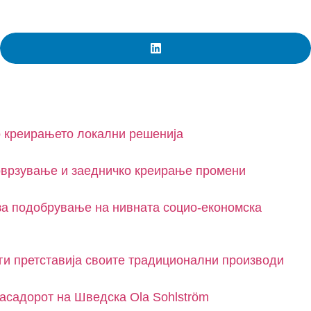
 креирањето локални решенија
поврзување и заедничко креирање промени
 за подобрување на нивната социо-економска
и претставија своите традиционални производи
асадорот на Шведска Ola Sohlström