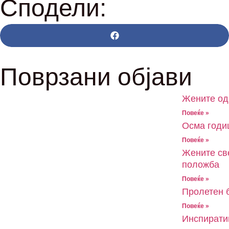
Сподели:
Поврзани објави
Жените од
Повеќе »
Oсма годи
Повеќе »
Жените све
положба
Повеќе »
Пролетен 
Повеќе »
Инспирати