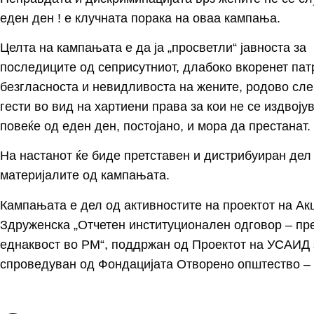
еден ден ! е клучната порака на оваа кампања.
Целта на кампањата е да ја „просветли“ јавноста за
последиците од сеприсутниот, длабоко вкоренет патр
безгласноста и невидливоста на жените, родово сле
гести во вид на хартиени права за кои не се издвојув
повеќе од еден ден, постојано, и мора да престанат.
На настанот ќе биде претставен и дистрибуиран дел
материјалите од кампањата.
Кампањата е дел од активностите на проектот на Ак
Здруженска „Отчетен институционален одговор – пр
еднаквост во РМ“, поддржан од Проектот на УСАИД 
спроведуван од Фондацијата Отворено општество –