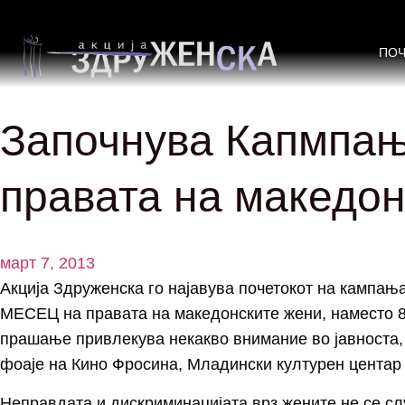
ПО
Започнува Капмпа
правата на македон
март 7, 2013
Акција Здруженска го најавува почетокот на кампањ
МЕСЕЦ на правата на македонските жени, наместо 8
прашање привлекува некакво внимание во јавноста, н
фоаје на Кино Фросина, Младински културен центар
Неправдата и дискриминацијата врз жените не се сл