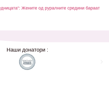
едницата“: Жените од руралните средини бараат
Наши донатори :