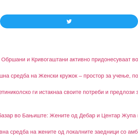
 Обршани и Кривогаштани активно придонесуваат во
шна средба на Женски кружок – простор за учење, 
тиниколско ги истакнаа своите потреби и предлози
базар во Бањиште: Жените од Дебар и Центар Жупа г
вна средба на жените од локалните заедници со амб