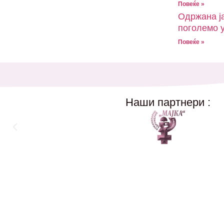
Повеќе »
Одржана ј
поголемо 
Повеќе »
Наши партнери :