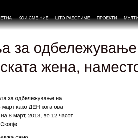
ЧЕТНА
КОИ СМЕ НИЕ
ШТО РАБОТИМЕ
ПРОЕКТИ
МУЛТ
ња за одбележувањ
ската жена, намест
ата за одбележување на
 март како ДЕН кога ова
а 8 март, 2013, во 12 часот
 Скопје
учува само