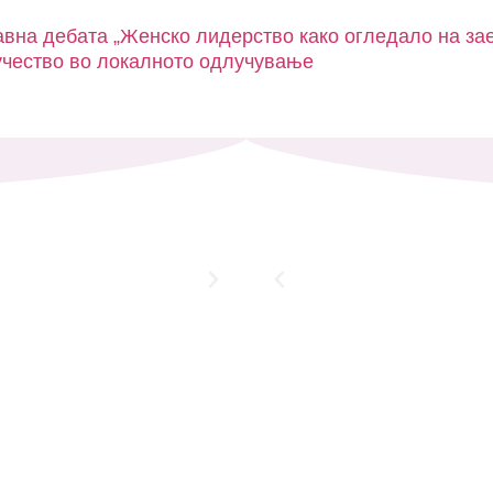
авна дебата „Женско лидерство како огледало на за
учество во локалното одлучување