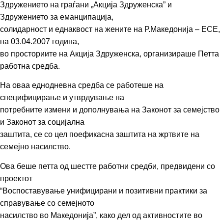
Здружението на граѓани „Акција Здруженска” и
Здружението за еманципација,
солидарност и еднаквост на жените на Р.Македонија – ЕСЕ,
на 03.04.2007 година,
во просториите на Акција Здруженска, организираше Петта
работна средба.
На оваа еднодневна средба се работеше на
специфицирање и утврдување на
потребните измени и дополнувања на Законот за семејство
и Законот за социјална
заштита, се со цел поефикасна заштита на жртвите на
семејно насилство.
Ова беше петта од шестте работни средби, предвидени со
проектот
“Воспоставување унифицирани и позитивни практики за
справување со семејното
насилство во Македонија”, како дел од активностите во