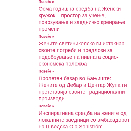
Повеќе »
Oсма годишна средба на Женски
кружок – простор за учење,
поврзување и заедничко креирање
промени
Повеќе »
Жените светиниколско ги истакнаа
своите потреби и предлози за
подобрување на нивната социо-
економска положба
Повеќе »
Пролетен базар во Бањиште:
Жените од Дебар и Центар Жупа ги
претставија своите традиционални
производи
Повеќе »
Инспиративна средба на жените од
локалните заедници со амбасадорот
на Шведска Ola Sohlström