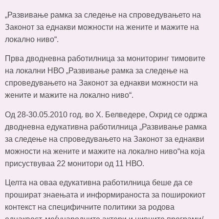
„Развивање рамка за следење на спроведувањето на
Законот за еднакви можности на жените и мажите на
локално ниво“.
Прва дводневна работилница за мониторинг тимовите
на локални НВО „Развивање рамка за следење на
спроведувањето на Законот за еднакви можности на
жените и мажите на локално ниво“.
Од 28-30.05.2010 год. во Х. Белведере, Охрид се одржа
дводневна едукативна работилница „Развивање рамка
за следење на спроведувањето на Законот за еднакви
можности на жените и мажите на локално ниво“на која
присуствуваа 22 монитори од 11 НВО.
Целта на оваа едукативна работилница беше да се
прошират знаењата и информираноста за поширокиот
контекст на специфичните политики за родова