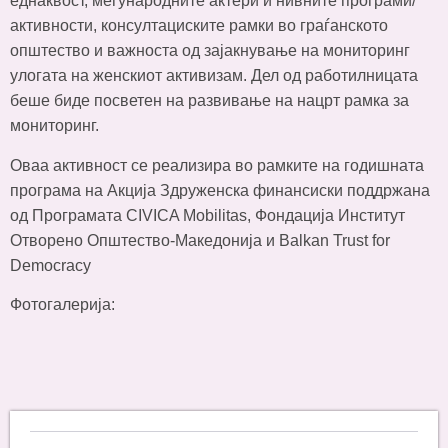
еднаквост, меѓународните актери и нивните програми/
активности, консултациските рамки во граѓанското
општество и важноста од зајакнување на мониторинг
улогата на женскиот активизам. Дел од работилницата
беше биде посветен на развивање на нацрт рамка за
мониторинг.
Оваа активност се реализира во рамките на годишната
програма на Акција Здруженска финансиски поддржана
од Програмата CIVICA Mobilitas, Фондација Институт
Отворено Општество-Македонија и Balkan Trust for
Democracy
Фотогалерија: