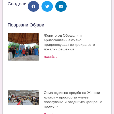
Сподели:
Поврзани Објави
Жените од Обршани и
Кривогаштани активно
придонесуваат во креирањето
локални решенија
Повеќе »
Oсма годишна средба на Женски
кружок – простор за учење,
поврзување и заедничко креирање
промени