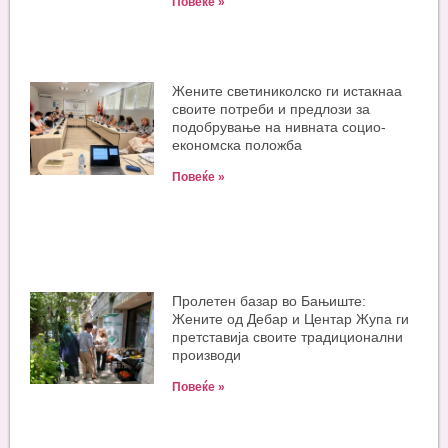
Повеќе »
Жените светиниколско ги истакнаа
своите потреби и предлози за
подобрување на нивната социо-
економска положба
Повеќе »
Пролетен базар во Бањиште:
Жените од Дебар и Центар Жупа ги
претставија своите традиционални
производи
Повеќе »