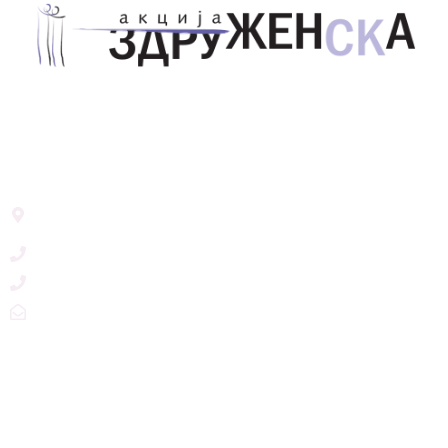
Здружение за унапредување на родовата
еднаквост Акција Здруженска – Скопје
Address List
Ул. Никола Тримпаре 12-1/12,
Скопје, Р. Македонија
+389 71 245 384
+389 2 3215660
zdruzenska@t.mk
Social Networks
@akcijazdruzenska
Akcija Zdruzenska
Akcija Zdruzenska