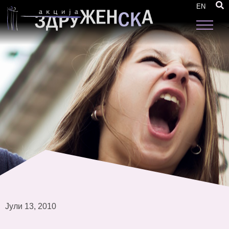
Прва дводневна работилница за мониторинг
EN
тимовите на локални НВО
Јули 13, 2010