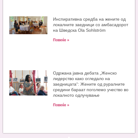
Инспиративна средба на жените од
локалните заедници со амбасадорот
на Шведска Ola Sohlström
Повеќе »
Одржана јавна дебата „Женско
лидерство како огледало на
заедницата“: Жените од руралните
средини бараат поголемо учество во
локалното одлучување
Повеќе »