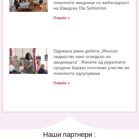
локалните заедници со амбасадорот
на Шведска Ola Sohlström
Повеќе »
Одржана јавна дебата „Женско
лидерство како огледало на
заедницата“: Жените од руралните
средини бараат поголемо учество во
локалното одлучување
Повеќе »
Наши партнери :