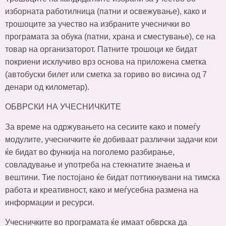
изборната работилница (патни и освежување), како и
трошоците за учество на избраните учеснички во
програмата за обука (патни, храна и сместување), се на
товар на организаторот. Патните трошоци ке бидат
покриени исклучиво врз основа на приложена сметка
(автобуски билет или сметка за гориво во висина од 7
денари од километар).
ОБВРСКИ НА УЧЕСНИЧКИТЕ
За време на одржувањето на сесиите како и помеѓу
модулите, учесничките ќе добиваат различни задачи кои
ќе бидат во функија на поголемо разбирање,
совладување и употреба на стекнатите знаења и
вештини. Тие постојано ќе бидат поттикнувани на тимска
работа и креативност, како и меѓусебна размена на
информации и ресурси.
Учесничките во програмата ќе имаат обврска да