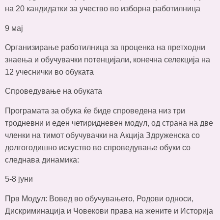
на 20 кандидатки за учество во изборна работилница
9 мај
Организирање работилница за проценка на претходни
знаења и обучувачки потенцијали, конечна селекција на
12 учеснички во обуката
Спроведување на обуката
Програмата за обука ќе биде спроведена низ три
тродневни и еден четиридневен модул, од страна на две
членки на тимот обучувачки на Акција Здруженска со
долгогодишно искуство во спроведување обуки со
следнава динамика:
5-8 јуни
Прв Модул: Вовед во обучувањето, Родови односи,
Дискриминација и Човекови права на жените и Историја