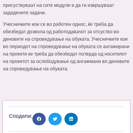
присуствуваат на сите модули и да ги извршуваат
зададените задачи.
Учесничките кои се во работен однос, ќе треба да
обезбедат дозвола од работодавачот за отсуство во
деновите на спроведување на обуката. Учесничките кои
во периодот на спроведување на обуката се ангажирани
на проекти ке треба да обезбедат потврда од носителот
на проектот за ослободување од ангажмани во деновите
на спроведување на обуката.
Сподели: