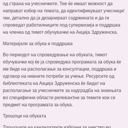
од страна на учесничките. Тие ќе имаат можност да
направат избор на темата, да идентификуваат учесници/
чки, детално да ја дизајнираат содржината и да ги
спроведат работилниците под супервизија и поддршка
на членка од тимот обучувачки на Акција Здруженска.
Материјали за обука и поддршка
Во периодот на спроведување на обуката, тимот
обучувачки кој ќе ја спроведува програмата за обука ќе
им биде на располагање за консултации, поддршка и
одговор на нивните потреби за учење. Ресурсите од
библиотеката на Акција Здруженска ќе бидат на
располагање за учесничките за надградба на знаењата
во специфични области релевантни за темите кои се
предмет на програмата за обука.
Трошоци на обуката
Трошоците на кандидатките избрани за учество во