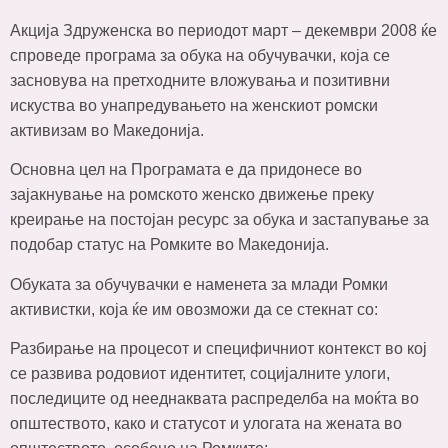
Акција Здруженска во периодот март – декември 2008 ќе
спроведе програма за обука на обучувачки, која се
засновува на претходните вложувања и позитивни
искуства во унапредувањето на женскиот ромски
активизам во Македонија.
Основна цел на Програмата е да придонесе во
зајакнување на ромското женско движење преку
креирање на постојан ресурс за обука и застапување за
подобар статус на Ромките во Македонија.
Обуката за обучувачки е наменета за млади Ромки
активистки, која ќе им овозможи да се стекнат со:
Разбирање на процесот и специфичниот контекст во кој
се развива родовиот идентитет, социјалните улоги,
последиците од нееднаквата распределба на моќта во
општеството, како и статусот и улогата на жената во