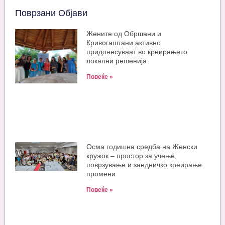
Поврзани Објави
Жените од Обршани и
Кривогаштани активно
придонесуваат во креирањето
локални решенија
Повеќе »
Oсма годишна средба на Женски
кружок – простор за учење,
поврзување и заедничко креирање
промени
Повеќе »