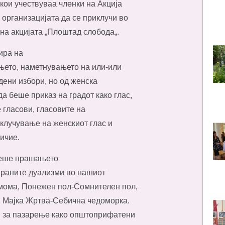
кои учествуваа членки на Акција
организацијата да се приклучи во
а акцијата „Плоштад слобода„.
ира на
њето, наметнувањето на или-или
дени избори, но од женска
 беше приказ на градот како глас,
е гласови, гласовите на
вклучување на женскиот глас и
ичие.
 беше прашањето
ираните дуализми во нашиот
 мома, Понежен пол-Сомнителен пол,
 Мајка Жртва-Себична чедоморка.
и за пазарење како општоприфатени