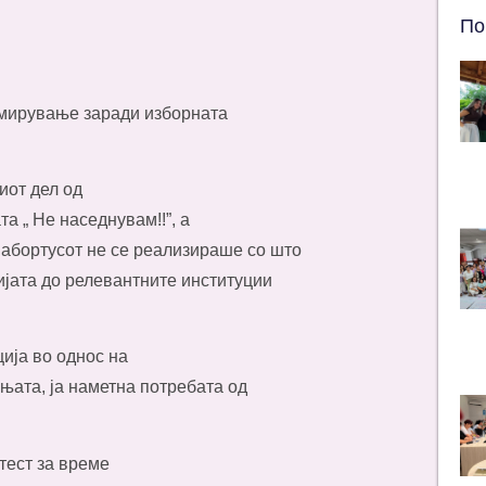
По
 мирување заради изборната
иот дел од
а „ Не наседнувам!!”, а
 абортусот не се реализираше со што
јата до релевантните институции
ија во однос на
ата, ја наметна потребата од
тест за време