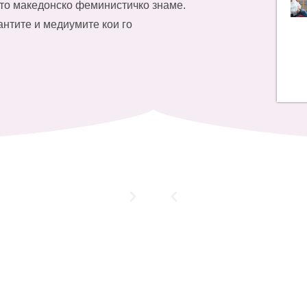
ото македонско феминистичко знаме.
антите и медиумите кои го