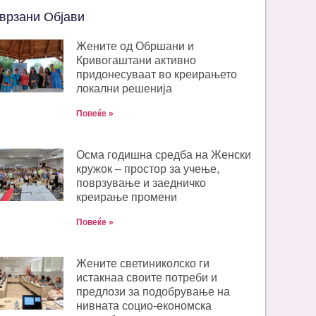
врзани Објави
Жените од Обршани и
Кривогаштани активно
придонесуваат во креирањето
локални решенија
Повеќе »
Oсма годишна средба на Женски
кружок – простор за учење,
поврзување и заедничко
креирање промени
Повеќе »
Жените светиниколско ги
истакнаа своите потреби и
предлози за подобрување на
нивната социо-економска