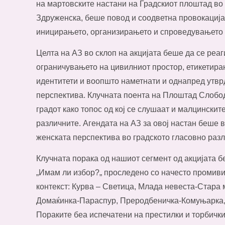
на мартовските настани на Градскиот плоштад во 
Здруженска, беше повод и соодветна провокација 
иницирањето, организирањето и спроведувањето н
Целта на АЗ во склоп на акцијата беше да се реаг
ограничувањето на цивилниот простор, етикетира
идентитети и воопшто наметнати и однапред утвр
перспектива. Клучната поента на Плоштад Слобода
градот како топос од кој се слушаат и малцинскит
различните. Агендата на АЗ за овој настан беше 
женската перспектива во градското гласовно разл
Клучната порака од нашиот сегмент од акцијата
„Имам ли избор?„ проследено со начесто промив
контекст: Курва – Светица, Млада невеста-Стара
Домаќинка-Параспур, Преродбеничка-Комуњарка,
Пораките беа испечатени на престилки и торбичк