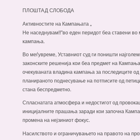
ПЛОШТАД СЛОБОДА
Активностите на Кампањата „
Не наседнувам!!”во еден перидот беа ставени во
кампања.
Во меѓувреме, Уставниот суд ги поништи најголем
законските решенија кои беа предмет на Кампањат
очекуваната владина кампања за последиците од
планираното поднесување на потписите од петици
стана беспредметно.
Спласнатата атмосфера и недостигот од провокац
иницијалните прашања заради кои започна Кампањ
промена на нејзиниот фокус.
Насилството и ограничувањето на правото на про