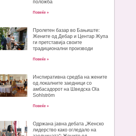
положба
Повеќе »
Пролетен базар во Бањиште:
Жените од Дебар и Центар Жупа
ги претставија своите
традиционални производи
Повеќе »
Инспиративна средба на жените
од локалните заедници со
амбасадорот на Шведска Ola
Sohlström
Повеќе »
Одржана јавна дебата „Женско
лидерство како огледало на
заедницата“: Жените од