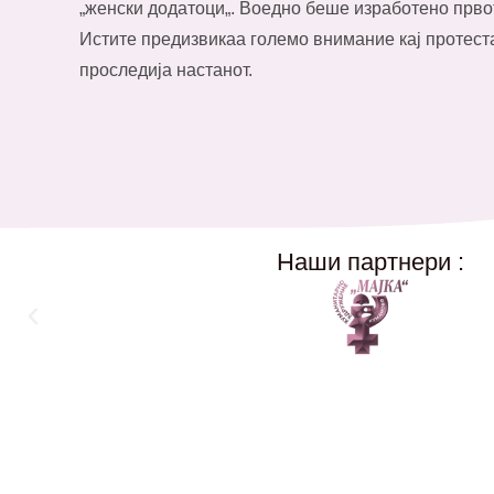
„женски додатоци„. Воедно беше изработено прв
Истите предизвикаа големо внимание кај протест
проследија настанот.
Наши партнери :