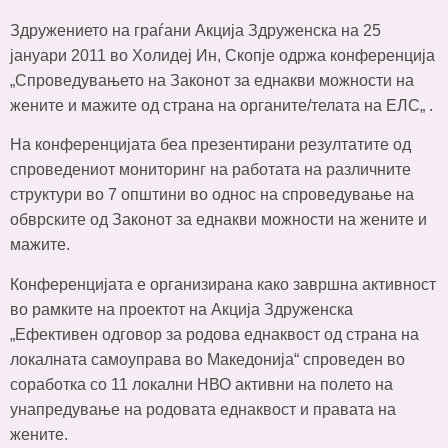
Здружението на граѓани Акција Здруженска на 25
јануари 2011 во Холидеј Ин, Скопје одржа конференција
„Спроведувањето на Законот за еднакви можности на
жените и мажите од страна на органите/телата на ЕЛС„ .
На конференцијата беа презентирани резултатите од
спроведениот мониторинг на работата на различните
структури во 7 општини во однос на спроведување на
обврските од Законот за еднакви можности на жените и
мажите.
Конференцијата е организирана како завршна активност
во рамките на проектот на Акција Здруженска
„Ефективен одговор за родова еднаквост од страна на
локалната самоуправа во Македонија“ спроведен во
соработка со 11 локални НВО активни на полето на
унапредување на родовата еднаквост и правата на
жените.