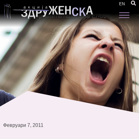
Конференција „Спроведувањето на Законот
EN
за еднакви можности на жените и мажите од
страна на органите/телата на ЕЛС„
Февруари 7, 2011