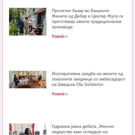
Пролетен базар во Бањиште:
Жените од Дебар и Центар Жупа ги
претставија своите традиционални
производи
Повеќе »
Инспиративна средба на жените од
локалните заедници со амбасадорот
на Шведска Ola Sohlström
Повеќе »
Одржана јавна дебата „Женско
лидерство како огледало на