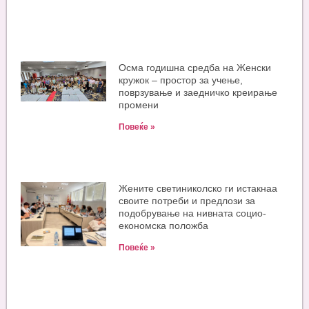
Oсма годишна средба на Женски
кружок – простор за учење,
поврзување и заедничко креирање
промени
Повеќе »
Жените светиниколско ги истакнаа
своите потреби и предлози за
подобрување на нивната социо-
економска положба
Повеќе »