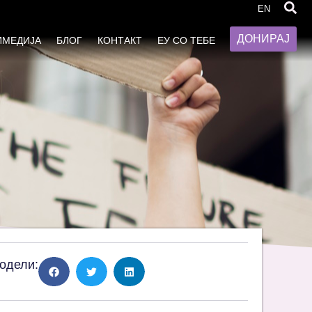
риминација врз жената
EN
ДОНИРАЈ
ИМЕДИЈА
БЛОГ
КОНТАКТ
ЕУ СО ТЕБЕ
одели: