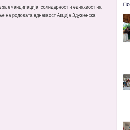
По
а за еманципација, солидарност и еднаквост на
е на родовата еднаквост Акција Здуженска.