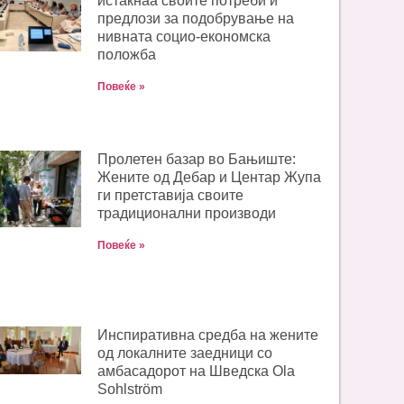
истакнаа своите потреби и
предлози за подобрување на
нивната социо-економска
положба
Повеќе »
Пролетен базар во Бањиште:
Жените од Дебар и Центар Жупа
ги претставија своите
традиционални производи
Повеќе »
Инспиративна средба на жените
од локалните заедници со
амбасадорот на Шведска Ola
Sohlström