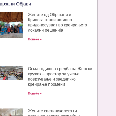
врзани Објави
Жените од Обршани и
Кривогаштани активно
придонесуваат во креирањето
локални решенија
Повеќе »
Oсма годишна средба на Женски
кружок – простор за учење,
поврзување и заедничко
креирање промени
Повеќе »
Жените светиниколско ги