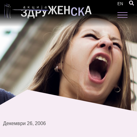
Извештај од форумот Полотики и практики
EN
за родовата еднаквост во Општина Свети
Николе
Декември 26, 2006