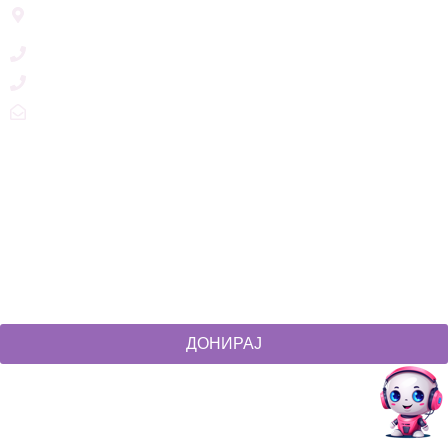
Ул. Никола Тримпаре 12-1/12,
Скопје, Р. Македонија
+389 71 245 384
+389 2 3215660
zdruzenska@t.mk
Social Networks
@akcijazdruzenska
Akcija Zdruzenska
Akcija Zdruzenska
Akcija Zdruzenska
ДОНИРАЈ