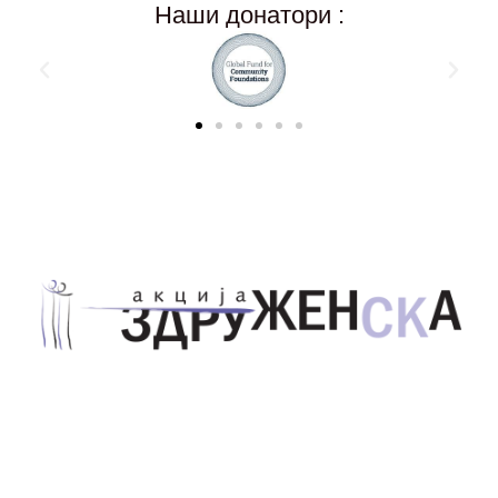
Наши донатори :
Здружение за унапредување на родовата
еднаквост Акција Здруженска – Скопје
Address List