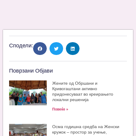
Сподели:
Поврзани Објави
Жените од Обршани и
Кривогаштани активно
придонесуваат во креирањето
локални решенија
Повеќе »
Oсма годишна средба на Женски
кружок – простор за учење,