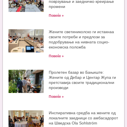
поврзување и заедничко креирање
промени
Повеќе »
Жените светиниколско ги истакнаа
своите потреби и предлози за
подобрување на нивната социо-
економска положба
Повеќе »
Пролетен базар во Бањиште:
Жените од Дебар и Центар Жупа ги
претставија своите традиционални
производи
Повеќе »
Инспиративна средба на жените од
локалните заедници со амбасадорот
на Шведска Ola Sohlström