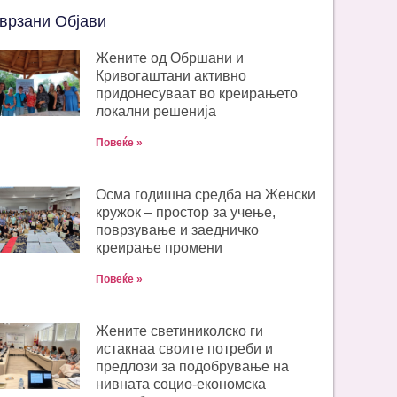
врзани Објави
Жените од Обршани и
Кривогаштани активно
придонесуваат во креирањето
локални решенија
Повеќе »
Oсма годишна средба на Женски
кружок – простор за учење,
поврзување и заедничко
креирање промени
Повеќе »
Жените светиниколско ги
истакнаа своите потреби и
предлози за подобрување на
нивната социо-економска