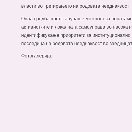
власти во третирањето на родовата нееднаквост.
Оваа средба претставуваше можност за понатам
активистките и локалната самоуправа во насока н
идентификување приоритети за институционално 
последица на родовата нееднаквост во заедницат
Фотогалерија: