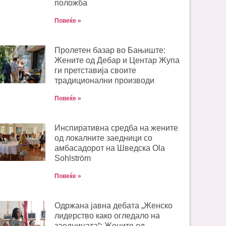
положба
Повеќе »
Пролетен базар во Бањиште:
Жените од Дебар и Центар Жупа
ги претставија своите
традиционални производи
Повеќе »
Инспиративна средба на жените
од локалните заедници со
амбасадорот на Шведска Ola
Sohlström
Повеќе »
Одржана јавна дебата „Женско
лидерство како огледало на
заедницата“: Жените од