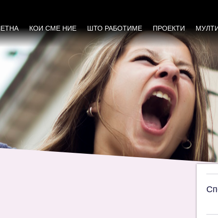
родова еднаквост во Општина Дебар
ЧЕТНА
КОИ СМЕ НИЕ
ШТО РАБОТИМЕ
ПРОЕКТИ
МУЛТ
Сп