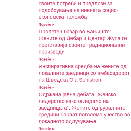
своите потреби и предлози за
подобрување на нивната социо-
економска положба
Повеќе »
Пролетен базар во Бањиште:
Жените од Дебар и Центар Жупа ги
претставија своите традиционални
производи
Повеќе »
Инспиративна средба на жените од
локалните заедници со амбасадорот
на Шведска Ola Sohlström
Повеќе »
Одржана јавна дебата „Женско
лидерство како огледало на
заедницата“: Жените од руралните
средини бараат поголемо учество во
локалното одлучување
Повеќе »