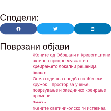
Сподели:
Поврзани објави
Жените од Обршани и Кривогаштани
активно придонесуваат во
креирањето локални решенија
Повеќе »
Oсма годишна средба на Женски
кружок – простор за учење,
поврзување и заедничко креирање
промени
Повеќе »
Жените светиниколско ги истакнаа