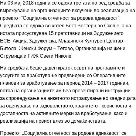
На 03 мај 2018 година се одржа третата по ред средба за
вмрежување на организациите вклучени во реализација на
проектот “Социјална отчетност за родова еднаквост”.
Средбата се одржа во хотел Бест Вестерн во Скопје, а на
истата присуствуваа 15 претставници на Здружението
ЕСЕ, Акција Здруженска, Младински Културен Центар –
Битола, Женски Форум – Тетово, Организација на жени
Струмица и ГИЖ Свети Николе.
На средбата беше даден краток осврт на програмите и
услугите за вработување предвидени со Оперативните
планови за вработување за период 2014 – 2017 годинаи,
потоа на организациите им беа презентирани инструкции
за спроведување на анкетното истражување во заедницата
за оценување на задоволството, квалитетот, корисноста и
достапноста на активните мерки за вработување, како и
реализација на првиот влез во домаќинствата.
Проектот „Социјална отчетност за родова еднаквост“ се