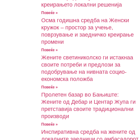
креирањето локални решенија
Повеќе »
Oсма годишна средба на Женски
кружок – простор за учење,
поврзување и заедничко креирање
промени
Повеќе »
Жените светиниколско ги истакнаа
своите потреби и предлози за
подобрување на нивната социо-
економска положба
Повеќе »
Пролетен базар во Бањиште:
Жените од Дебар и Центар Жупа ги
претставија своите традиционални
производи
Повеќе »
Инспиративна средба на жените од
локалните заедници со амбасадорот