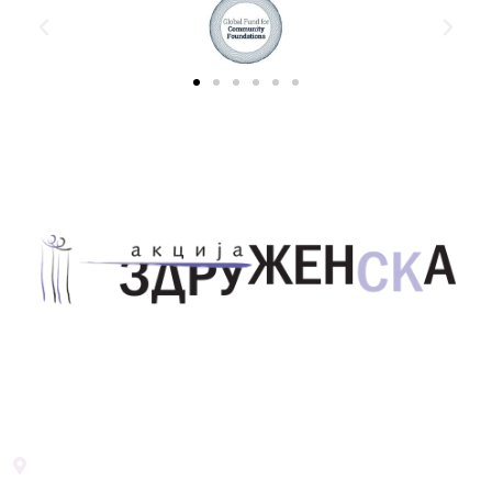
Здружение за унапредување на родовата
еднаквост Акција Здруженска – Скопје
Address List
Ул. Никола Тримпаре 12-1/12,
Скопје, Р. Македонија