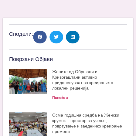
Сподели:
Поврзани Објави
Жените од Обршани и
Кривогаштани активно
придонесуваат во креирањето
локални решенија
Повеќе »
Oсма годишна средба на Женски
кружок – простор за учење,
поврзување и заедничко креирање
промени