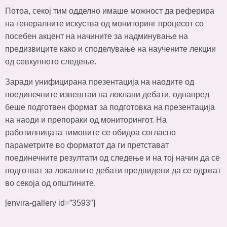
Потоа, секој тим одделно имаше можност да реферира
на генералните искуства од мониторинг процесот со
посебен акцент на начините за надминување на
предизвиците како и споделување на научените лекции
од севкупното следење.
Заради унифицирана презентација на наодите од
поединечните извештаи на локлани дебати, однапред
беше подготвен формат за подготовка на презентација
на наоди и препораки од мониторингот. На
работилницата тимовите се обидоа согласно
параметрите во форматот да ги претстават
поединечните резултати од следење и на тој начин да се
подготват за локалните дебати предвидени да се одржат
во секоја од општините.
[envira-gallery id=”3593″]