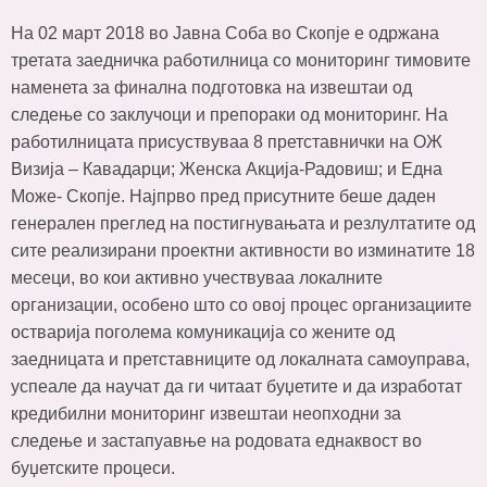
На 02 март 2018 во Јавна Соба во Скопје е одржана
третата заедничка работилница со мониторинг тимовите
наменета за финална подготовка на извештаи од
следење со заклучоци и препораки од мониторинг. На
работилницата присуствуваа 8 претставнички на ОЖ
Визија – Кавадарци; Женска Акција-Радовиш; и Една
Може- Скопје. Најпрво пред присутните беше даден
генерален преглед на постигнувањата и резлултатите од
сите реализирани проектни активности во изминатите 18
месеци, во кои активно учествуваа локалните
организации, особено што со овој процес организациите
остварија поголема комуникација со жените од
заедницата и претставниците од локалната самоуправа,
успеале да научат да ги читаат буџетите и да изработат
кредибилни мониторинг извештаи неопходни за
следење и застапуавње на родовата еднаквост во
буџетските процеси.