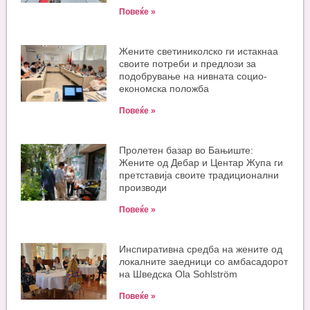
Повеќе »
Жените светиниколско ги истакнаа
своите потреби и предлози за
подобрување на нивната социо-
економска положба
Повеќе »
Пролетен базар во Бањиште:
Жените од Дебар и Центар Жупа ги
претставија своите традиционални
производи
Повеќе »
Инспиративна средба на жените од
локалните заедници со амбасадорот
на Шведска Ola Sohlström
Повеќе »