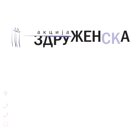
Здружение за унапредување на родовата
еднаквост Акција Здруженска – Скопје
Address List
Ул. Никола Тримпаре 12-1/12,
Скопје, Р. Македонија
+389 71 245 384
+389 2 3215660
zdruzenska@t.mk
Social Networks