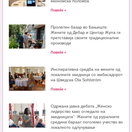
економска положба
Повеќе »
Пролетен базар во Бањиште:
Жените од Дебар и Центар Жупа ги
претставија своите традиционални
производи
Повеќе »
Инспиративна средба на жените од
локалните заедници со амбасадорот
на Шведска Ola Sohlström
Повеќе »
Одржана јавна дебата „Женско
лидерство како огледало на
заедницата“: Жените од руралните
средини бараат поголемо учество во
локалното одлучување