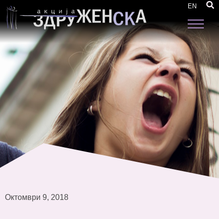
Супервизорски посети за реализација на
EN
грантoви
Октомври 9, 2018