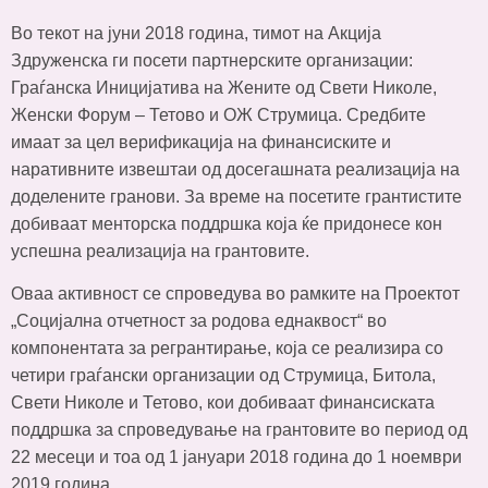
Во текот на јуни 2018 година, тимот на Акција
Здруженска ги посети партнерските организации:
Граѓанска Иницијатива на Жените од Свети Николе,
Женски Форум – Тетово и ОЖ Струмица. Средбите
имаат за цел верификација на финансиските и
наративните извештаи од досегашната реализација на
доделените гранови. За време на посетите грантистите
добиваат менторска поддршка која ќе придонесе кон
успешна реализација на грантовите.
Оваа активност се спроведува во рамките на Проектот
„Социјална отчетност за родова еднаквост“ во
компонентата за регрантирање, која се реализира со
четири граѓански организации од Струмица, Битола,
Свети Николе и Тетово, кои добиваат финансиската
поддршка за спроведување на грантовите во период од
22 месеци и тоа од 1 јануари 2018 година до 1 ноември
2019 година.