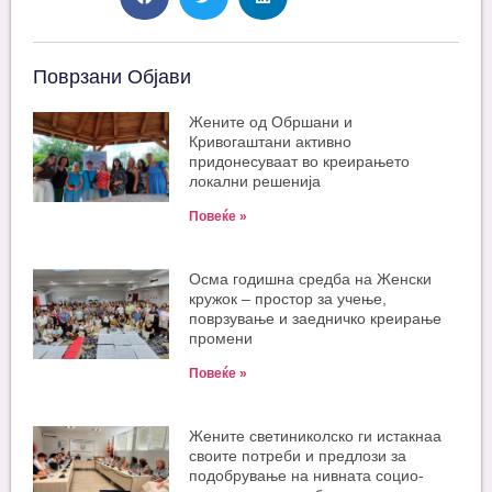
Поврзани Објави
Жените од Обршани и
Кривогаштани активно
придонесуваат во креирањето
локални решенија
Повеќе »
Oсма годишна средба на Женски
кружок – простор за учење,
поврзување и заедничко креирање
промени
Повеќе »
Жените светиниколско ги истакнаа
своите потреби и предлози за
подобрување на нивната социо-