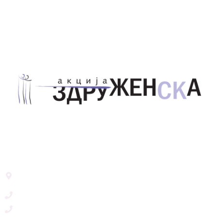
Здружение за унапредување на родовата
еднаквост Акција Здруженска – Скопје
Address List
Ул. Никола Тримпаре 12-1/12,
Скопје, Р. Македонија
+389 71 245 384
+389 2 3215660