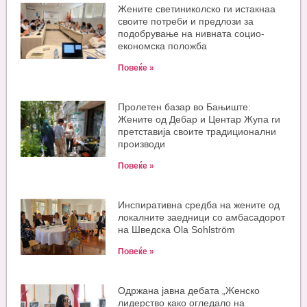
Жените светиниколско ги истакнаа
своите потреби и предлози за
подобрување на нивната социо-
економска положба
Повеќе »
Пролетен базар во Бањиште:
Жените од Дебар и Центар Жупа ги
претставија своите традиционални
производи
Повеќе »
Инспиративна средба на жените од
локалните заедници со амбасадорот
на Шведска Ola Sohlström
Повеќе »
Одржана јавна дебата „Женско
лидерство како огледало на