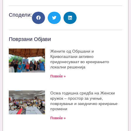
Сподели:
Поврзани Објави
Жените од Обршани и
Кривогаштани активно
придонесуваат во креирањето
локални решенија
Повеќе »
Oсма годишна средба на Женски
кружок – простор за учење,
поврзување и заедничко креирање
промени
Повеќе »