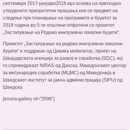
септември 2017-јануари2018 врз основа на претходно
утврдените приоритетни прашања кои се предмет на
следење при планирање на програмите и буџетот за
2018 година во 5-те општини опфатени со проектот
„Застапување на Родово инклузивни локални буџети“.
Проектот „Застапување на родово инклузивни локални
буџети“ е поддржан од Цивика мобилитас, проект на
Швајцарската агенција за развој и соработка (SDC), кој
го спроведуваат NIRAS од Данска, Македонскиот центар
за меѓународна соработка (МЦМС) од Македонија и
Шведскиот институт за јавна администрација (SIPU) од
Шведска.
[envira-gallery id=”3599″]