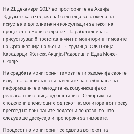
На 21 декември 2017 во просториите на Акција
Здруженска се одржа работилница за размена на
искуства и дополнителни консултации за текот на
процесот на мониторирање. На работилницата
присуствуваа 8 претставнички на мониторинг тимовите
на Организација на Жени – Струмица; ОЖ Визија –
Кавадарци; Женска Акција-Радовиш; и Една Може-
Скопје.
На средбата мониторинг тимовите ги разменија своите
искуства за пристапот и начините на прибирање на
информациите и методите на комуникација со
релеавантните лица од општините. Секој тим ги
споделени впечатоците од текот на мониторингот преку
преглед на прибраните податоци по фази, по што
следуваше дискусија и препораки за тимовите.
Процесот на мониторинг се одвива во текот на