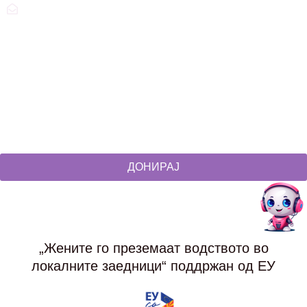
zdruzenska@t.mk
Social Networks
@akcijazdruzenska
Akcija Zdruzenska
Akcija Zdruzenska
Akcija Zdruzenska
ДОНИРАЈ
„Жените го преземаат водството во
локалните заедници“ поддржан од ЕУ