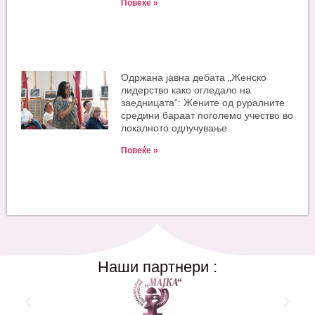
Повеќе »
Одржана јавна дебата „Женско
лидерство како огледало на
заедницата“: Жените од руралните
средини бараат поголемо учество во
локалното одлучување
Повеќе »
Наши партнери :