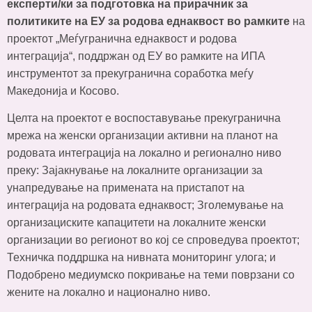
експерти/ки за подготовка на прирачник за
политиките на ЕУ за родова еднаквост
во рамките
на
проектот „Меѓугранична еднаквост и родова
интеграција“, поддржан од ЕУ во рамките на ИПА
инструментот за прекугранична соработка меѓу
Македонија и Косово.
Целта на проектот е воспоставување прекугранична
мрежа на женски организации активни на планот на
родовата интеграција на локално и регионално ниво
преку: Зајакнување на локалните организации за
унапредување на примената на пристапот на
интеграција на родовата еднаквост; Зголемување на
организациските капацитети на локалните женски
организации во регионот во кој се спроведува проектот;
Техничка поддршка на нивната мониторинг улога; и
Подобрено медиумско покривање на теми поврзани со
жените на локално и национално ниво.