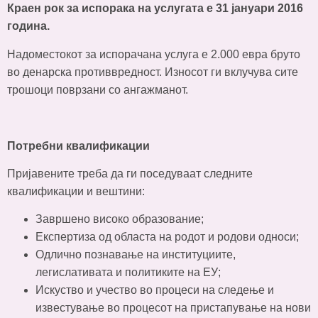
Краен рок за испорака на услугата е 31 јануари 2016
година.
Надоместокот за испорачана услуга е 2.000 евра бруто
во денарска противвредност. Износот ги вклучува сите
трошоци поврзани со ангажманот.
Потребни квалификации
Пријавените треба да ги поседуваат следните
квалификации и вештини:
Завршено високо образование;
Експертиза од областа на родот и родови односи;
Одлично познавање на институциите,
легислативата и политиките на ЕУ;
Искуство и учество во процеси на следење и
известување во процесот на пристапување на нови