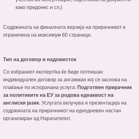
како придонес и сл.)
Содржината на финалната верзија на прирачникот е
ограничена на максимум 60 страници.
Тип на договор и надоместок
Со избраниот експерт/ка ќе биде потпишан
индивидуален договор за ангажман кој се заснова на
плаќање по испорачана услуга:
Подготвен прирачник
за
политиките на ЕУ за родова еднаквост на
англиски јазик
. Услугата вклучува и презентација на
содржината на прирачникот на еднодневен настан
организиран од Нарачателот.