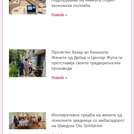
подобрување на нивната социо-
економска положба
Повеќе »
Пролетен базар во Бањиште:
Жените од Дебар и Центар Жупа ги
претставија своите традиционални
производи
Повеќе »
Инспиративна средба на жените од
локалните заедници со амбасадорот
на Шведска Ola Sohlström