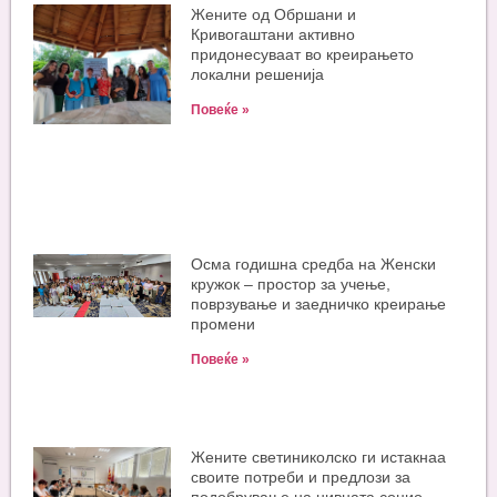
Жените од Обршани и
Кривогаштани активно
придонесуваат во креирањето
локални решенија
Повеќе »
Oсма годишна средба на Женски
кружок – простор за учење,
поврзување и заедничко креирање
промени
Повеќе »
Жените светиниколско ги истакнаа
своите потреби и предлози за