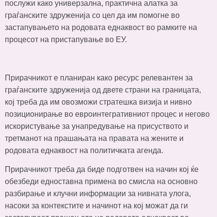
послужи како универзална, практична алатка за
граѓанските здруженија со цел да им помогне во
застапувањето на родовата еднаквост во рамките на
процесот на пристапување во ЕУ.
Прирачникот е планиран како ресурс релевантен за
граѓанските здруженија од двете страни на границата,
кој треба да им овозможи стратешка визија и нивно
позиционирање во евроинтегративниот процес и негово
искористување за унапредување на присуството и
третманот на прашањата на правата на жените и
родовата еднаквост на политичката агенда.
Прирачникот треба да биде подготвен на начин кој ќе
обезбеди едноставна примена во смисла на основно
разбирање и клучни информации за нивната улога,
насоки за контекстите и начинот на кој можат да ги