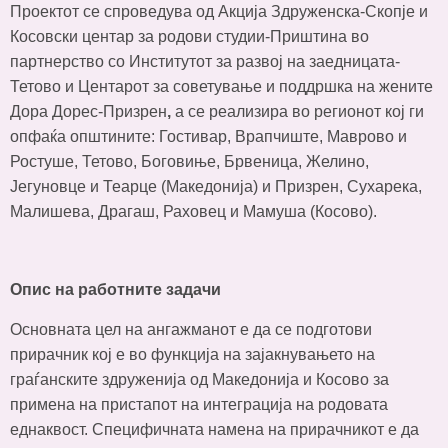
Проектот се спроведува од Акција Здруженска-Скопје и
Косовски центар за родови студии-Приштина во
партнерство со Институтот за развој на заедницата-
Тетово и Центарот за советување и поддршка на жените
Дора Дорес-Призрен
,
а се реализира во регионот кој ги
опфаќа општините: Гостивар, Врапчиште, Маврово и
Ростуше, Тетово, Боговиње, Брвеница, Желино,
Јегуновце и Теарце (Македонија) и Призрен, Сухарека,
Малишева, Драгаш, Раховец и Мамуша (Косово).
Опис на работните задачи
Основната цел на ангажманот е да се подготови
прирачник кој е во функција на зајакнувањето на
граѓанските здруженија од Македонија и Косово за
примена на пристапот на интеграција на родовата
еднаквост. Специфичната намена на прирачникот е да