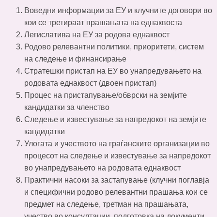
Воведни информации за ЕУ и клучните договори во
кои се третираат прашањата на еднаквоста
Легислатива на ЕУ за родова еднаквост
Родово релевантни политики, приоритети, систем
на следење и финансирање
Стратешки пристап на ЕУ во унапредувањето на
родовата еднаквост (двоен пристап)
Процес на пристапување/обврски на земјите
кандидатки за членство
Следење и известување за напредокот на земјите
кандидатки
Улогата и учеството на граѓанските организации во
процесот на следење и известување за напредокот
во унапредувањето на родовата еднаквост
Практични насоки за застапување (клучни поглавја
и специфични родово релевантни прашања кои се
предмет на следење, третман на прашањата,
учество во консултации, подготовка на документи