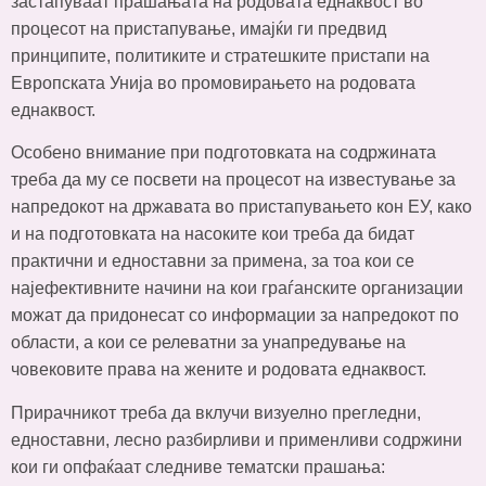
застапуваат прашањата на родовата еднаквост во
процесот на пристапување, имајќи ги предвид
принципите, политиките и стратешките пристапи на
Европската Унија во промовирањето на родовата
еднаквост.
Особено внимание при подготовката на содржината
треба да му се посвети на процесот на известување за
напредокот на државата во пристапувањето кон ЕУ, како
и на подготовката на насоките кои треба да бидат
практични и едноставни за примена, за тоа кои се
најефективните начини на кои граѓанските организации
можат да придонесат со информации за напредокот по
области, а кои се релеватни за унапредување на
човековите права на жените и родовата еднаквост.
Прирачникот треба да вклучи визуелно прегледни,
едноставни, лесно разбирливи и применливи содржини
кои ги опфаќаат следниве тематски прашања: