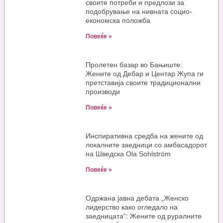
своите потреби и предлози за
подобрување на нивната социо-
економска положба
Повеќе »
Пролетен базар во Бањиште:
Жените од Дебар и Центар Жупа ги
претставија своите традиционални
производи
Повеќе »
Инспиративна средба на жените од
локалните заедници со амбасадорот
на Шведска Ola Sohlström
Повеќе »
Одржана јавна дебата „Женско
лидерство како огледало на
заедницата“: Жените од руралните