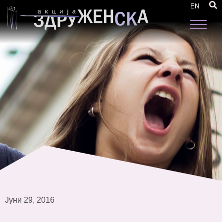
Одржан петтиот модул „Родовата еднаквост
EN
во процесот на пристапување во ЕУ„
Јуни 29, 2016