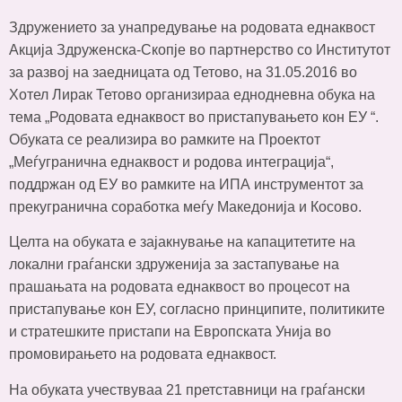
Здружението за унапредување на родовата еднаквост
Акција Здруженска-Скопје во партнерство со Институтот
за развој на заедницата од Тетово, на 31.05.2016 во
Хотел Лирак Тетово организираа еднодневна обука на
тема „Родовата еднаквост во пристапувањето кон ЕУ “.
Обуката се реализира во рамките на Проектот
„Меѓугранична еднаквост и родова интеграција“,
поддржан од ЕУ во рамките на ИПА инструментот за
прекугранична соработка меѓу Македонија и Косово.
Целта на обуката е зајакнување на капацитетите на
локални граѓански здруженија за застапување на
прашањата на родовата еднаквост во процесот на
пристапување кон ЕУ, согласно принципите, политиките
и стратешките пристапи на Европската Унија во
промовирањето на родовата еднаквост.
На обуката учествуваа 21 претставници на граѓански