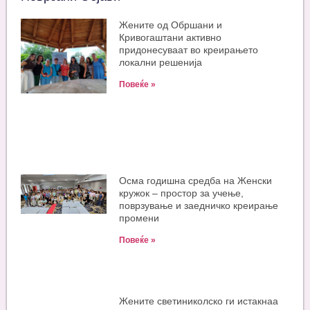
Жените од Обршани и
Кривогаштани активно
придонесуваат во креирањето
локални решенија
Повеќе »
Oсма годишна средба на Женски
кружок – простор за учење,
поврзување и заедничко креирање
промени
Повеќе »
Жените светиниколско ги истакнаа