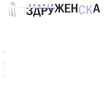
Здружение за унапредување на родовата
еднаквост Акција Здруженска – Скопје
Address List
Ул. Никола Тримпаре 12-1/12,
Скопје, Р. Македонија
+389 71 245 384
+389 2 3215660
zdruzenska@t.mk
Social Networks
@akcijazdruzenska
Akcija Zdruzenska
Akcija Zdruzenska