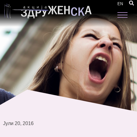
Одржани шест средби за промоција на
EN
резултатите од буџетскиот мониторинг
Јули 20, 2016