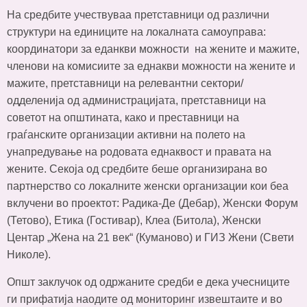
Ha средбите учествуваа претставници од различни
структури на единиците на локалната самоуправа:
координатори за еданкви можности на жените и мажите,
членови на комисиите за еднакви можности на жените и
мажите, претставници на релевантни сектори/
одделенија од администрацијата, претставници на
советот на општината, како и преставници на
граѓанските организации активни на полето на
унапредување на родовата еднаквост и правата на
жените. Секоја од средбите беше организирана во
партнерство со локалните женски организации кои беа
вклучени во проектот: Радика-Де (Дебар), Женски Форум
(Тетово), Етика (Гостивар), Клеа (Битола), Женски
Центар „Жена на 21 век“ (Куманово) и ГИЗ Жени (Свети
Николе).
Општ заклучок од одржаните средби е дека учесниците
ги прифатија наодите од мониторинг извештаите и во