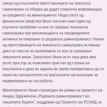
секоја од општините претставниците на локалнта
самоуправа се обидоа да дадат повратна информација
за предметот на мониторингот. Недостигот од
финансиски средства беше посочен како еден од
клучните проблеми со кои се среќава локалната
самоуправа при реализацијата на предвидените
активности поврзани со родовата рамноправност. Некои
од претставниците на локалната самоуправа истакнаа
дека се свесни за проблемите со кои се среќаваат
локалните жени. Заклучено беше исто така дека има
уште простор за поактивен пристап од страна на
општината и дека во иднина ќе треба поефективно да се
користат капацитетите на граѓанските организации за
надминување на состојбата.
Мониторингот беше спроведен во рамки на проектот на
Акција Здруженска „Родовата рамноправност во
локалните буџети“, поддржан од Проектот на УСАИД за