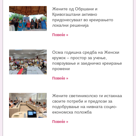
Жените од Обршани и
Кривогаштани активно
придонесуваат во креирањето
локални решенија
Повеќе »
Oсма годишна средба на Женски
кружок – простор за учење,
поврзување и заедничко креирање
промени
Повеќе »
Жените светиниколско ги истакнаа
своите потреби и предлози за
подобрување на нивната социо-
економска положба
Повеќе »