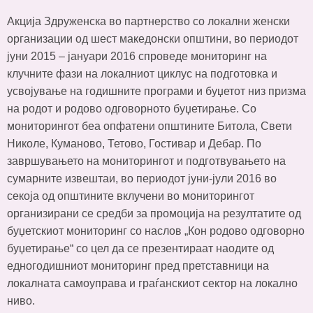
Акција Здруженска во партнерство со локални женски
организации од шест македонски општини, во периодот
јуни 2015 – јануари 2016 спроведе мониторинг на
клучните фази на локалниот циклус на подготовка и
усвојување на годишните програми и буџетот низ призма
на родот и родово одговорното буџетирање. Со
мониторингот беа опфатени општините Битола, Свети
Николе, Куманово, Тетово, Гостивар и Дебар. По
завршувањето на мониторингот и подготвувањето на
сумарните извештаи, во периодот јуни-јули 2016 во
секоја од општините вклучени во мониторингот
организирани се средби за промоција на резултатите од
буџетскиот мониторинг со наслов „Кон родово одговорно
буџетирање“ со цел да се презентираат наодите од
едногодишниот мониторинг пред претставници на
локалната самоуправа и граѓанскиот сектор на локално
ниво.