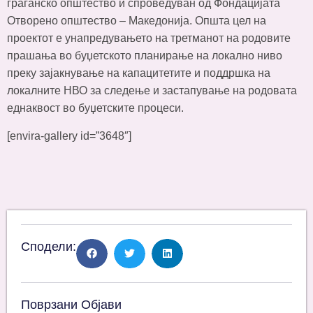
граѓанско општество и спроведуван од Фондацијата
Отворено општество – Македонија. Општа цел на
проектот е унапредувањето на третманот на родовите
прашања во буџетското планирање на локално ниво
преку зајакнување на капацитетите и поддршка на
локалните НВО за следење и застапување на родовата
еднаквост во буџетските процеси.
[envira-gallery id=”3648″]
Сподели:
Поврзани Објави