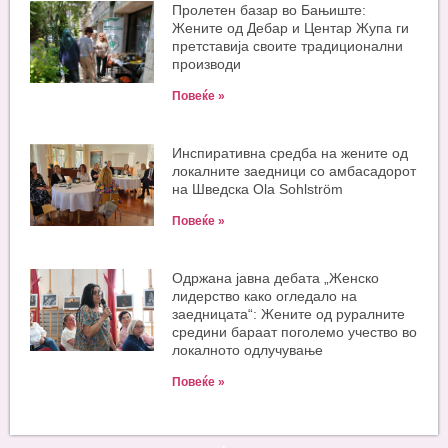
Пролетен базар во Бањиште:
Жените од Дебар и Центар Жупа ги
претставија своите традиционални
производи
Повеќе »
Инспиративна средба на жените од
локалните заедници со амбасадорот
на Шведска Ola Sohlström
Повеќе »
Одржана јавна дебата „Женско
лидерство како огледало на
заедницата“: Жените од руралните
средини бараат поголемо учество во
локалното одлучување
Повеќе »