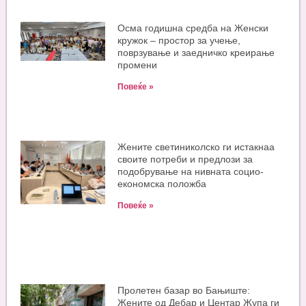
Oсма годишна средба на Женски
кружок – простор за учење,
поврзување и заедничко креирање
промени
Повеќе »
Жените светиниколско ги истакнаа
своите потреби и предлози за
подобрување на нивната социо-
економска положба
Повеќе »
Пролетен базар во Бањиште:
Жените од Дебар и Центар Жупа ги