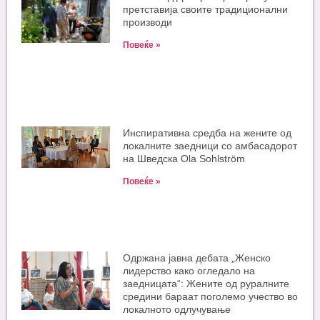
претставија своите традиционални
производи
Повеќе »
Инспиративна средба на жените од
локалните заедници со амбасадорот
на Шведска Ola Sohlström
Повеќе »
Одржана јавна дебата „Женско
лидерство како огледало на
заедницата“: Жените од руралните
средини бараат поголемо учество во
локалното одлучување