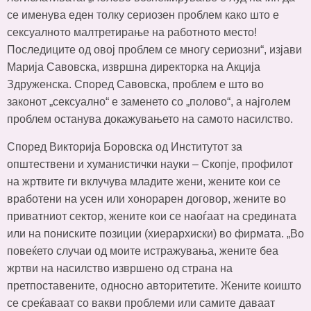
се именува еден толку сериозен проблем како што е
сексуалното малтретирање на работното место!
Последиците од овој проблем се многу сериозни“, изјави
Марија Савовска, извршна директорка на Акција
Здруженска. Според Савовска, проблем е што во
законот „сексуално“ е заменето со „полово“, а најголем
проблем останува докажувањето на самото насилство.
Според Викторија Боровска од Институтот за
општествени и хуманистички науки – Скопје, профилот
на жртвите ги вклучува младите жени, жените кои се
вработени на усен или хонорарен договор, жените во
приватниот сектор, жените кои се наоѓаат на средината
или на пониските позиции (хиерархиски) во фирмата. „Во
повеќето случаи од моите истражувања, жените беа
жртви на насилство извршено од страна на
претпоставените, односно авторитетите. Жените коишто
се среќаваат со вакви проблеми или самите даваат