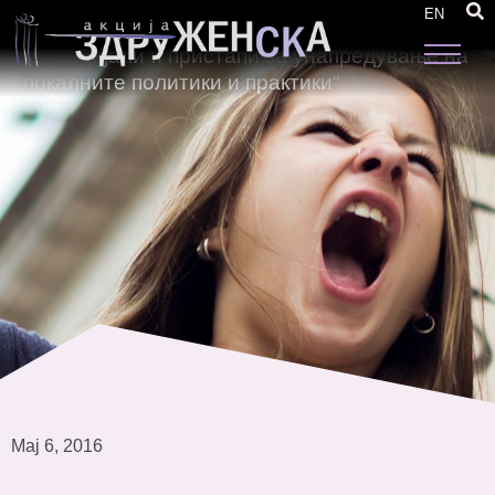
Одржана тркалезна маса „Економските
EN
можности за жените на локално ниво:
потенцијали и пристапи за унапредување на
локалните политики и практики“
Мај 6, 2016