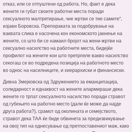
отказ, или се отпуштени од работа. Но, факт е дека
жените ги губат своите работни места поради
сексуалното малтретирање, чие жртви се тие самите“,
изјави Боровска. Препораката за подобрување на
ваквата слика е насочена кон економското јакнење на
жените, со што би се намаил бројот на жени-жртви на
сексуално насилство на работните места, бидејќи
профилот на жените кои што претрпеле вакво насилство
секогаш се во подредена позиција на работното место
во однос на насилниците, и хиерархиски и финансиски.
Дивна Змејковска од Здружението за еманципација,
солидарност и еднаквост на жените алармираше дека
жените го трпат сексуалното насилство поради стравот
од губењето на работно место (дали ќе може да најде
друга работа?), срамот од околината и семејството,
стравот дека ТАА ќе биде обвинета за предизвикување
на овој тип на однесување од претпоставениот маж, како