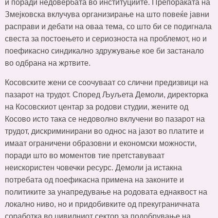
и поради недовербата во институциите. Препораката на
Змејковска вклучува организирање на што повеќе јавни
расправи и дебати на оваа тема, со што би се подигнала
свеста за постоењето и сериозноста на проблемот, но и
поефикасно синдикално здружување кое би застанало
во одбрана на жртвите.
Косовските жени се соочуваат со слични предизвици на
пазарот на трудот. Според Љуљета Демоли, директорка
на Косовскиот центар за родови студии, жените од
Косово исто така се недоволно вклучени во пазарот на
трудот, дискриминирани во однос на јазот во платите и
имаат ограничени образовни и економски можности,
поради што во моментов тие претставуваат
неискористен човечки ресурс. Демоли ја истакна
потребата од поефикасна примена на законите и
политиките за унапредување на родовата еднаквост на
локално ниво, но и придобивките од прекуграничната
соработка во цивилниот сектор за подобрување на