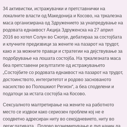
34 активистки, истражувачки и претставнички на
локалните власти од Македонија и Косово, на тркалезна
маса организирана од Здружението за унапредување на
родовата еднаквост Акција Здруженска на 27 април
2016 во хотел Солун во Скопје, дебатираа за состојбата
и клучните предизвици за жените на пазарот на трудот,
како и за можните правци и стратегии на дејствување за
подобрување на лошата состојба. На тркалезната маса
беа претставени резултатите од истражувањето
„Состојбите со родовата еднаквост на пазарот на трудот,
достоинството, интегритетот и родово заснованото
насилство во Полошкиот Регион“, а беа споделени и
податоци за истата состојба на Косово.
Сексуалното малтретирање на жените на работното
место се издвои како сериозен проблем кој не е
соодветно адресиран ниту во секојдневието, ниту во
легислативата. „Полово вознемирување е луд начин да