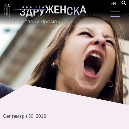
Одржана регионална конференција
EN
„Промовирање на вредностите на родовата
еднаквост: Граѓанско општество за
општествени промени„
Септември 30, 2016