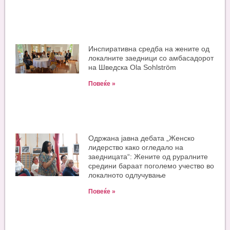
Инспиративна средба на жените од
локалните заедници со амбасадорот
на Шведска Ola Sohlström
Повеќе »
Одржана јавна дебата „Женско
лидерство како огледало на
заедницата“: Жените од руралните
средини бараат поголемо учество во
локалното одлучување
Повеќе »