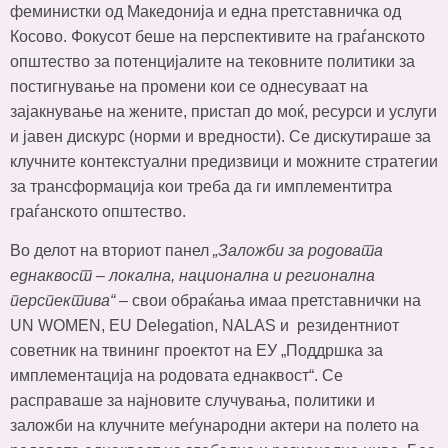
феминистки од Македонија и една претставничка од
Косово. Фокусот беше на перспективите на граѓанското
општество за потенцијалите на тековните политики за
постигнување на промени кои се однесуваат на
зајакнување на жените, пристап до моќ, ресурси и услуги
и јавен дискурс (норми и вредности). Се дискутираше за
клучните контекстуални предизвици и можните стратегии
за трансформација кои треба да ги имплементитра
граѓанското општество.
Во делот на вториот панел
„Заложби за родовата
еднаквост – локална, национална и регионална
перспектива“
– свои обраќања имаа претставнички на
UN WOMEN, EU Delegation, NALAS и резидентниот
советник на твининг проектот на ЕУ „Поддршка за
имплементација на родовата еднаквост“. Се
расправаше за најновите случувања, политики и
заложби на клучните меѓународни актери на полето на