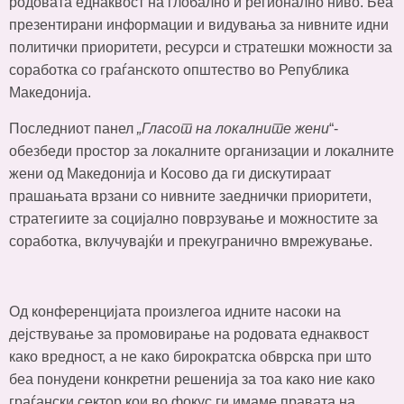
родовата еднаквост на глобално и регионално ниво. Беа
презентирани информации и видувања за нивните идни
политички приоритети, ресурси и стратешки можности за
соработка со граѓанското општество во Република
Македонија.
Последниот панел
„Гласот на локалните жени
“-
обезбеди простор за локалните организации и локалните
жени од Македонија и Косово да ги дискутираат
прашањата врзани со нивните заеднички приоритети,
стратегиите за социјално поврзување и можностите за
соработка, вклучувајќи и прекугранично вмрежување.
Од конференцијата произлегоа идните насоки на
дејствување за промовирање на родовата еднаквост
како вредност, а не како бирократска обврска при што
беа понудени конкретни решенија за тоа како ние како
граѓански сектор кои во фокус ги имаме правата на