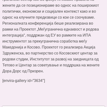
жените да се позиционираме во однос на поширокиот
политички, економски и социјален контекст како и во
однос на клучните предизвици со кои се соочуваме.
Регионалната конференција беше реализирана во
рамки на Проектот „Меѓугранична еднаквост и родова
интеграција“, поддржан од ЕУ во рамките на ИПА
инструментот за прекугранична соработка меѓу
Македонија и Косово. Проектот го реализира Акција
Здруженска, во партнерство со Косовскиот центар за
родови студии, Институтот за развој на заедницата од
Тетово и Центар за советување и поддршка на жените
Дора Дорс од Призрен.
[envira-gallery id=”3634″]