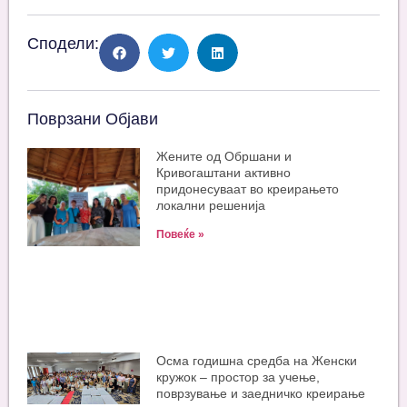
Сподели:
Поврзани Објави
Жените од Обршани и
Кривогаштани активно
придонесуваат во креирањето
локални решенија
Повеќе »
Oсма годишна средба на Женски
кружок – простор за учење,
поврзување и заедничко креирање