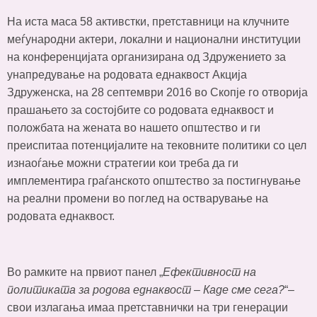
На иста маса 58 активстки, претставници на клучните
меѓународни актери, локални и национални институции
на конференцијата организирана од Здружението за
унапредување на родовата еднаквост Акција
Здруженска, на 28 септември 2016 во Скопје го отворија
прашањето за состојбите со родовата еднаквост и
положбата на жената во нашето општество и ги
преиспитаа потенцијалите на тековните политики со цел
изнаоѓање можни стратегии кои треба да ги
имплементира граѓанското општество за постигнување
на реални промени во поглед на остварување на
родовата еднаквост.
Во рамките на првиот панел „
Ефективност на
политиката за родова еднаквост – Каде сме сега?
“–
свои излагања имаа претставнички на три генерации