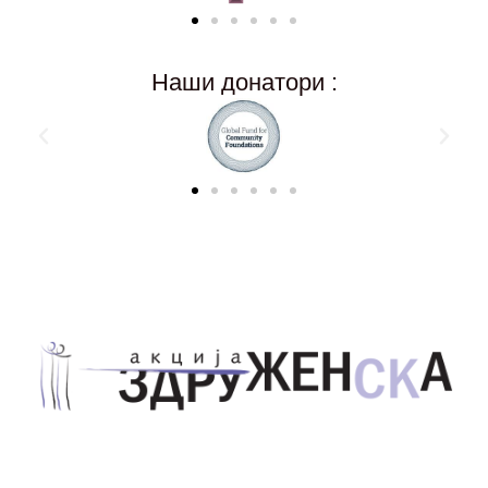
Наши донатори :
Здружение за унапредување на родовата
еднаквост Акција Здруженска – Скопје