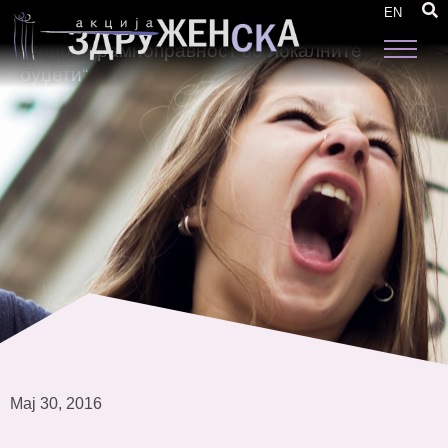
Одржана работилница за изработка за
EN
извештаи од следење во рамки на проектот
„Родова рамноправност во локалните
буџети“
Мај 30, 2016