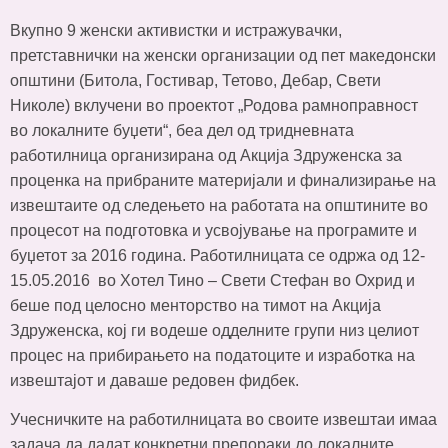
Вкупно 9 женски активистки и истражувачки,
претставнички на женски организации од пет македонски
општини (Битола, Гостивар, Тетово, Дебар, Свети
Николе) вклучени во проектот „Родова рамноправност
во локалните буџети“, беа дел од тридневната
работилница организирана од Акција Здруженска за
проценка на прибраните материјали и финализирање на
извештаите од следењето на работата на општините во
процесот на подготовка и усвојување на програмите и
буџетот за 2016 година. Работилницата се одржа од 12-
15.05.2016 во Хотел Тино – Свети Стефан во Охрид и
беше под целосно менторство на тимот на Акција
Здруженска, кој ги водеше одделните групи низ целиот
процес на прибирањето на податоците и изработка на
извештајот и даваше редовен фидбек.
Учесничките на работилницата во своите извештаи имаа
задача да дадат конкретни препораки до локалните