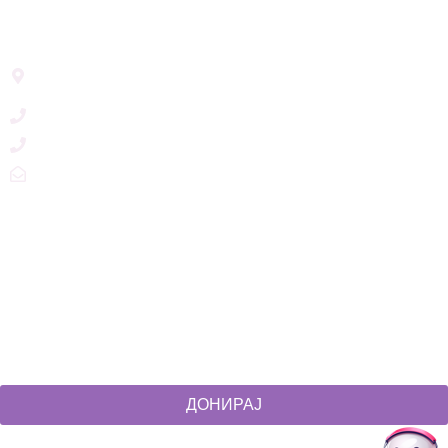
Address List
Ул. Никола Тримпаре 12-1/12,
Скопје, Р. Македонија
+389 71 245 384
+389 2 3215660
zdruzenska@t.mk
Social Networks
@akcijazdruzenska
Akcija Zdruzenska
Akcija Zdruzenska
Akcija Zdruzenska
ДОНИРАЈ