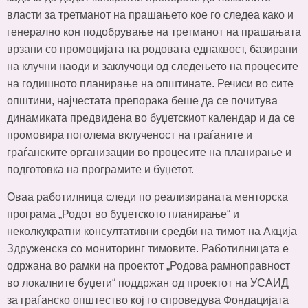
власти за третманот на прашањето кое го следеа како и
генерално кон подобрување на третманот на прашањата
врзани со промоцијата на родовата еднаквост, базирани
на клучни наоди и заклучоци од следењето на процесите
на годишното планирање на општинате. Речиси во сите
општини, најчестата препорака беше да се почитува
динамиката предвидена во буџетскиот календар и да се
промовира поголема вклученост на граѓаните и
граѓанските организации во процесите на планирање и
подготовка на програмите и буџетот.
Оваа работилница следи по реализираната менторска
програма „Родот во буџетското планирање“ и
неколкукратни консултативни средби на тимот на Акција
Здруженска со мониторинг тимовите. Работилницата е
одржана во рамки на проектот „Родова рамноправност
во локалните буџети“ поддржан од проектот на УСАИД
за граѓанско општество кој го спроведува Фондацијата