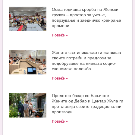
Oсма годишна средба на Женски
кружок – простор за учење,
поврзување и заедничко креирање
промени
Повеќе »
Жените светиниколско ги истакнаа
своите потреби и предлози за
подобрување на нивната социо-
економска положба
Повеќе »
Пролетен базар во Бањиште:
Жените од Дебар и Центар Жупа ги
претставија своите традиционални
производи
Повеќе »