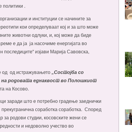
 политики .
 организации и институции се начините за
реотипи кои определуваат кој и за што може
ните животни одлуки, и, кој може да биде
време е да ја ја насочиме енергијата во
н последиците“ изјави Марија Савовска,
те од од истражувањето
„Состојба со
 на родовата еднаквост во Полошкиот
та на Косово.
ици заради што е потребно градење заеднички
и прекугранична соработка соработка. Според
 за родови студии, косовските жени се
вредности и недоволно учество во