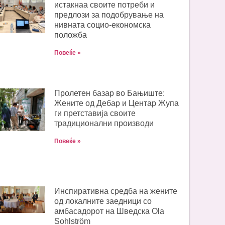
истакнаа своите потреби и
предлози за подобрување на
нивната социо-економска
положба
Повеќе »
Пролетен базар во Бањиште:
Жените од Дебар и Центар Жупа
ги претставија своите
традиционални производи
Повеќе »
Инспиративна средба на жените
од локалните заедници со
амбасадорот на Шведска Ola
Sohlström