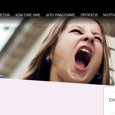
воста во одлучувањето и обезбедувањето н
д Полог речиси сосема исклучени од одлуч
ЧЕТНА
КОИ СМЕ НИЕ
ШТО РАБОТИМЕ
ПРОЕКТИ
МУЛТ
Сп