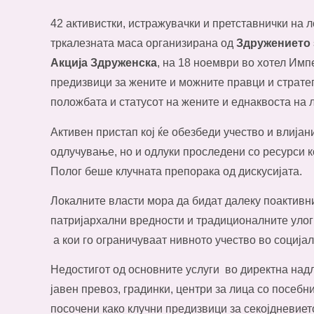
42 активистки, истражувачки и претставнички на 
тркалезната маса организирана од
Здружението 
Акција Здруженска
, на 18 ноември во хотел Имп
предизвици за жените и можните правци и стратег
положбата и статусот на жените и еднаквоста на 
Активен пристап кој ќе обезбеди учество и влијан
одлучување, но и одлуки проследени со ресурси к
Полог беше клучната препорака од дискусијата.
Локалните власти мора да бидат далеку поактивн
патријархални вредности и традиционалните улоги
а кои го ограничуваат нивното учество во соција
Недостигот од основните услуги во директна надл
јавен превоз, градинки, центри за лица со посебн
посочени како клучни предизвици за секојдневиет