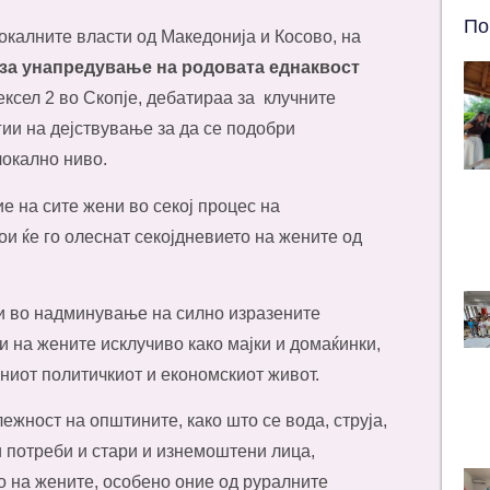
По
локалните власти од Македонија и Косово, на
за унапредување на родовата еднаквост
ексел 2 во Скопје, дебатираа за клучните
ии на дејствување за да се подобри
локално ниво.
ие на сите жени во секој процес на
ои ќе го олеснат секојдневието на жените од
и во надминување на силно изразените
 на жените исклучиво како мајки и домаќинки,
лниот политичкиот и економскиот живот.
ежност на општините, како што се вода, струја,
и потреби и стари и изнемоштени лица,
о на жените, особено оние од руралните