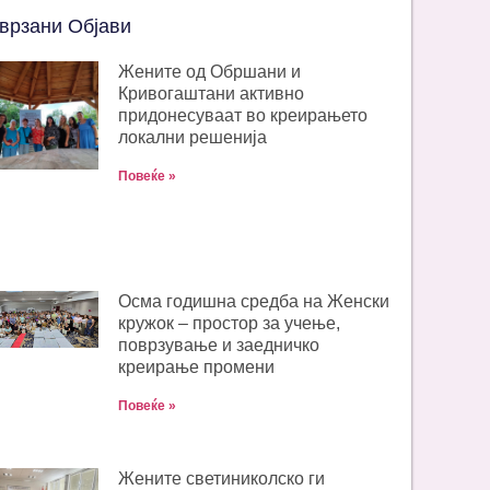
врзани Објави
Жените од Обршани и
Кривогаштани активно
придонесуваат во креирањето
локални решенија
Повеќе »
Oсма годишна средба на Женски
кружок – простор за учење,
поврзување и заедничко
креирање промени
Повеќе »
Жените светиниколско ги