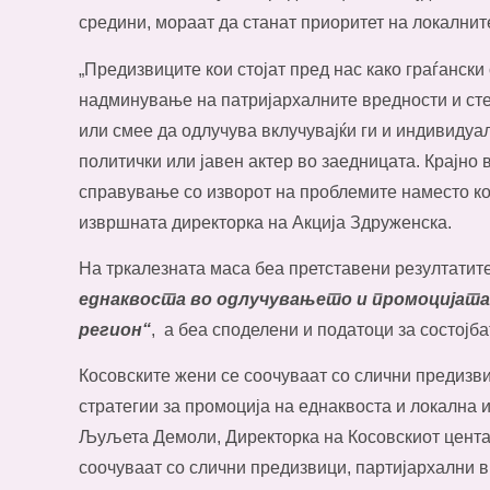
средини, мораат да станат приоритет на локалните
„Предизвиците кои стојат пред нас како граѓански
надминување на патријархалните вредности и сте
или смее да одлучува вклучувајќи ги и индивидуал
политички или јавен актер во заедницата. Крајно 
справување со изворот на проблемите наместо ко
извршната директорка на Акција Здруженска.
На тркалезната маса беа претставени резултати
еднаквоста во одлучувањето и промоцијата
регион“
, а беа споделени и податоци за состојба
Косовските жени се соочуваат со слични предизв
стратегии за промоција на еднаквоста и локална 
Љуљета Демоли, Директорка на Косовскиот центар
соочуваат со слични предизвици, партијархални 