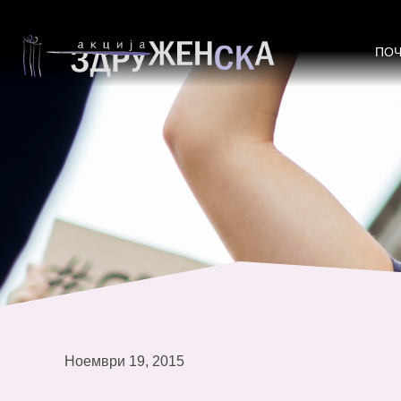
Одржана тркалезната маса „Еднак
Стратегии за промени“. Жените о
ПО
Ноември 19, 2015