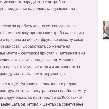
и можности, заради што е потребна
 унапредување на родовата еднаквост на
свесни за проблемите, но се соочуваат со
што само неколку организации треба да покријат
 е причина за обесхрабрување доколку секој
дговорноста. Соработката со жените на
ње мулти – секторски пристап и алтернативни
решенијата, како и поддршка од страна на
ата преку вклучување мерки и активности за
роведуваат граѓанските здруженија.
роектот „Меѓугранична еднаквост и родова
 инструментот за прекугранична соработка меѓу
ја Здруженска, во партнерство со Косовскиот
 заедницата од Тетово и Центар за советување