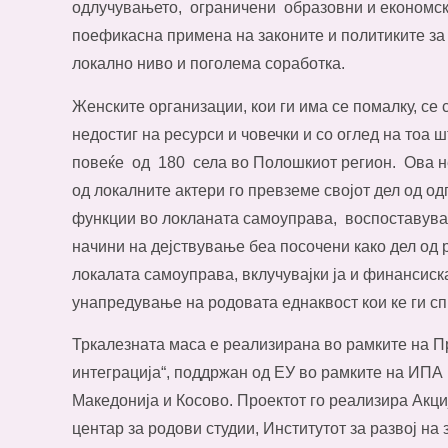
одлучувањето, ограничени образовни и економск
поефикасна примена на законите и политиките за
локално ниво и поголема соработка.
Женските организации, кои ги има се помалку, се 
недостиг на ресурси и човечки и со оглед на тоа 
повеќе од 180 села во Полошкиот регион. Ова не
од локалните актери го превземе својот дел од о
функции во локланата самоуправа, воспоставува
начини на дејствување беа посочени како дел од 
локалата самоуправа, вклучувајки ја и финансиск
унапредување на родовата еднаквост кои ке ги сп
Тркалезната маса е реализирана во рамките на П
интеграција“, поддржан од ЕУ во рамките на ИПА
Македонија и Косово. Проектот го реализира Акци
центар за родови студии, Институтот за развој на