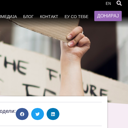
а услуги на локално ниво:
EN
увањето!
ДОНИРАЈ
ИМЕДИЈА
БЛОГ
КОНТАКТ
ЕУ СО ТЕБЕ
одели: