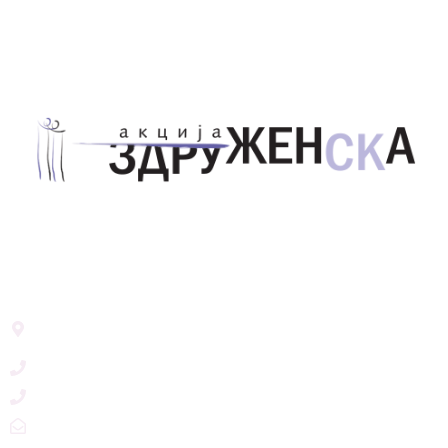
Здружение за унапредување на родовата
еднаквост Акција Здруженска – Скопје
Address List
Ул. Никола Тримпаре 12-1/12,
Скопје, Р. Македонија
+389 71 245 384
+389 2 3215660
zdruzenska@t.mk