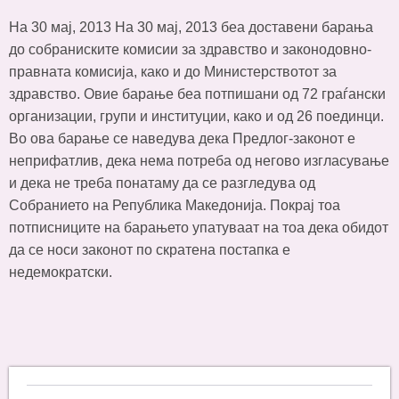
На 30 мај, 2013 На 30 мај, 2013 беа доставени барања
до собраниските комисии за здравство и законодовно-
правната комисија, како и до Министерствотот за
здравство. Овие барање беа потпишани од 72 граѓански
организации, групи и институции, како и од 26 поединци.
Во ова барање се наведува дека Предлог-законот е
неприфатлив, дека нема потреба од негово изгласување
и дека не треба понатаму да се разгледува од
Собранието на Република Македонија. Покрај тоа
потписниците на барањето упатуваат на тоа дека обидот
да се носи законот по скратена постапка е
недемократски.