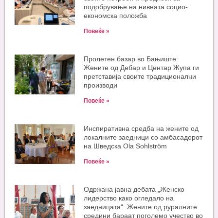
подобрување на нивната социо-
економска положба
Повеќе »
Пролетен базар во Бањиште:
Жените од Дебар и Центар Жупа ги
претставија своите традиционални
производи
Повеќе »
Инспиративна средба на жените од
локалните заедници со амбасадорот
на Шведска Ola Sohlström
Повеќе »
Одржана јавна дебата „Женско
лидерство како огледало на
заедницата“: Жените од руралните
средини бараат поголемо учество во