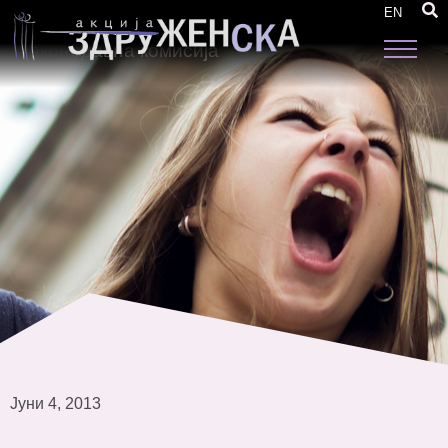
Барање за повлекување на предлог –
EN
законот за прекинување на бременоста, до
законодавна комисија
Јуни 4, 2013