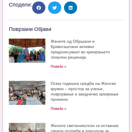
Сподели:
Поврзани Објави
Жените од Обршани и
Кривогаштани активно
придонесуваат во креирањето
локални решенија
Повеќе »
Oсма годишна средба на Женски
кружок – простор за учење,
поврзување и заедничко креирање
промени
Повеќе »
Жените светиниколско ги истакнаа
своите потреби и предлози за