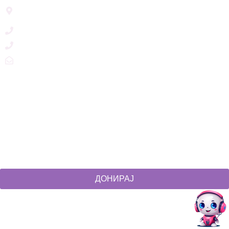
Ул. Никола Тримпаре 12-1/12,
Скопје, Р. Македонија
+389 71 245 384
+389 2 3215660
zdruzenska@t.mk
Social Networks
@akcijazdruzenska
Akcija Zdruzenska
Akcija Zdruzenska
Akcija Zdruzenska
ДОНИРАЈ