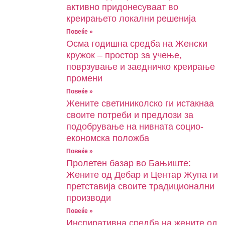
активно придонесуваат во
креирањето локални решенија
Повеќе »
Oсма годишна средба на Женски
кружок – простор за учење,
поврзување и заедничко креирање
промени
Повеќе »
Жените светиниколско ги истакнаа
своите потреби и предлози за
подобрување на нивната социо-
економска положба
Повеќе »
Пролетен базар во Бањиште:
Жените од Дебар и Центар Жупа ги
претставија своите традиционални
производи
Повеќе »
Инспиративна средба на жените од