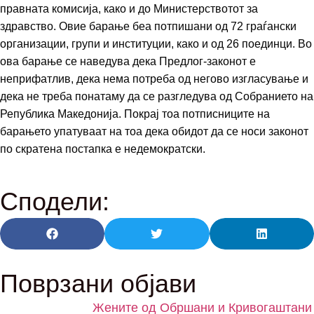
правната комисија, како и до Министерствотот за
здравство. Овие барање беа потпишани од 72 граѓански
организации, групи и институции, како и од 26 поединци. Во
ова барање се наведува дека Предлог-законот е
неприфатлив, дека нема потреба од негово изгласување и
дека не треба понатаму да се разгледува од Собранието на
Република Македонија. Покрај тоа потписниците на
барањето упатуваат на тоа дека обидот да се носи законот
по скратена постапка е недемократски.
Сподели:
Поврзани објави
Жените од Обршани и Кривогаштани