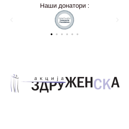
Наши донатори :
Здружение за унапредување на родовата
еднаквост Акција Здруженска – Скопје
Address List