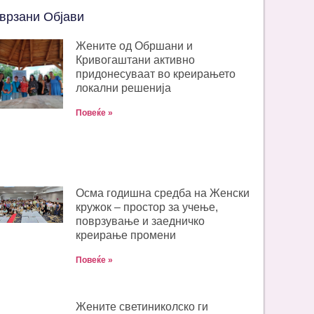
врзани Објави
Жените од Обршани и
Кривогаштани активно
придонесуваат во креирањето
локални решенија
Повеќе »
Oсма годишна средба на Женски
кружок – простор за учење,
поврзување и заедничко
креирање промени
Повеќе »
Жените светиниколско ги