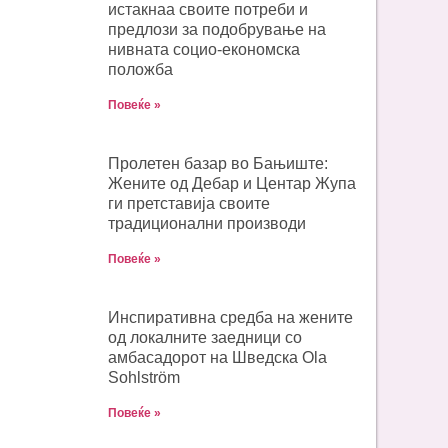
истакнаа своите потреби и
предлози за подобрување на
нивната социо-економска
положба
Повеќе »
Пролетен базар во Бањиште:
Жените од Дебар и Центар Жупа
ги претставија своите
традиционални производи
Повеќе »
Инспиративна средба на жените
од локалните заедници со
амбасадорот на Шведска Ola
Sohlström
Повеќе »