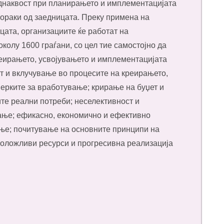
днаквост при планирањето и имплементацијата
пораки од заедницата. Преку примена на
цата, организациите ќе работат на
колу 1600 граѓани, со цел тие самостојно да
реирањето, усвојувањето и имплементацијата
ст и вклучување во процесите на креирањето,
ерките за вработување; крирање на буџет и
те реални потреби; неселективност и
ање; ефикасно, економично и ефективно
ање; почитување на основните принципи на
положливи ресурси и прогресивна реализација