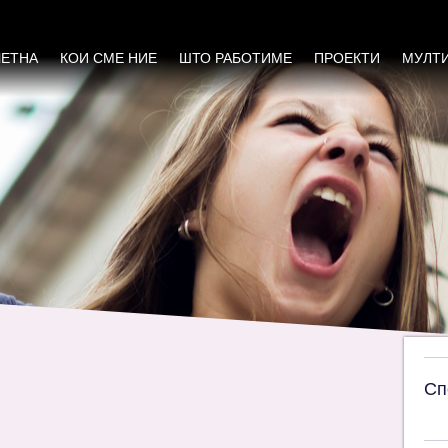
ддршка од ЕУ ќе ги оценуваат мерките за в
ЧЕТНА
КОИ СМЕ НИЕ
ШТО РАБОТИМЕ
ПРОЕКТИ
МУЛТ
Сп