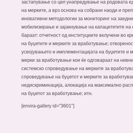
застапување со цел унапредување на родовата е
на мерките, а врз основа на собрани наоди и пре
иновативни методологии за мониторинг на заедни
мобилизирање и зајакнување на капацитетите на о
бараат: отчетност од институциите вклучени во к
на буџетите и мерките за вработување; отворено
усвојувањето и имплементацијата на буџетите и м
мерки за вработување кои ќе одговараат на нивни
системско спроведување на мерките за вработув
спроведување на буџетот и мерките за вработув
недискриминација, алокација на максимално рас
на буџетот за вработување; итн.
[envira-gallery id=”3601″]