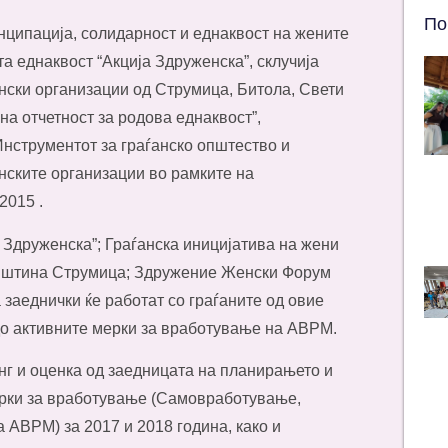
По
нципација, солидарност и еднаквост на жените
 еднаквост “Акција Здруженска”, склучија
нски организации од Струмица, Битола, Свети
на отчетност за родова еднаквост”,
нструментот за граѓанско општество и
нските организации во рамките на
2015 .
а Здруженска”; Граѓанска иницијатива на жени
општина Струмица; Здружение Женски Форум
заеднички ќе работат со граѓаните од овие
до активните мерки за вработување на АВРМ.
г и оценка од заедницата на планирањето и
ерки за вработување (Самовработување,
 АВРМ) за 2017 и 2018 година, како и