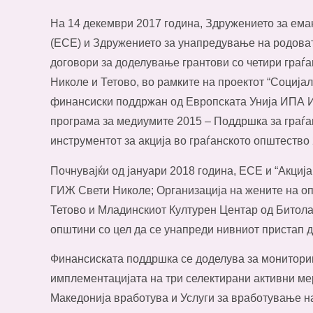
На 14 декември 2017 година, Здружението за ема
(ЕСЕ) и Здружението за унапредување на родовата
договори за доделување грантови со четири граѓа
Николе и Тетово, во рамките на проектот “Социјал
финансиски поддржан од Европската Унија ИПА И
програма за медиумите 2015 – Поддршка за граѓа
инструментот за акција во граѓанското општество 
Почнувајќи од јануари 2018 година, ЕСЕ и “Акциј
ГИЖ Свети Николе; Организација на жените на 
Тетово и Младинскиот Културен Центар од Битола 
општини со цел да се унапреди нивниот пристап 
Финансиската поддршка се доделува за мониторин
имплементацијата на три селектирани активни м
Македонија вработува и Услуги за вработување на