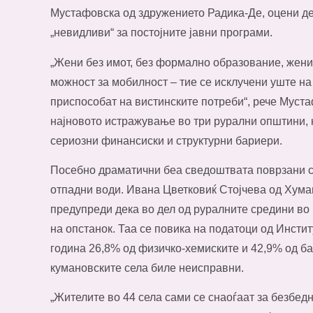
Мустафовска од здружението Радика-Де, оцени де
„невидливи“ за постојните јавни програми.
„Жени без имот, без формално образование, жени 
можност за мобилност – тие се исклучени уште на
приспособат на вистинските потреби“, рече Муста
најновото истражување во три рурални општини, к
сериозни финансиски и структурни бариери.
Посебно драматични беа сведоштвата поврзани с
отпадни води. Ивана Цветковиќ Стојчева од Хума
предупреди дека во дел од руралните средини во
на опстанок. Таа се повика на податоци од Институ
година 26,8% од физичко-хемиските и 42,9% од б
кумановските села биле неисправни.
„Жителите во 44 села сами се снаоѓаат за безбед