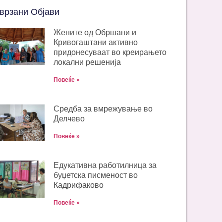
врзани Објави
Жените од Обршани и
Кривогаштани активно
придонесуваат во креирањето
локални решенија
Повеќе »
Средба за вмрежување во
Делчево
Повеќе »
Едукативна работилница за
буџетска писменост во
Кадрифаково
Повеќе »