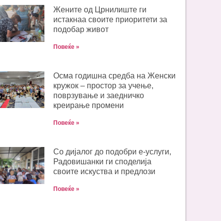
Жените од Црнилиште ги
истакнаа своите приоритети за
подобар живот
Повеќе »
Oсма годишна средба на Женски
кружок – простор за учење,
поврзување и заедничко
креирање промени
Повеќе »
Со дијалог до подобри е-услуги,
Радовишанки ги споделија
своите искуства и предлози
Повеќе »