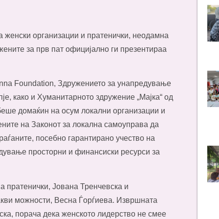
на женски организации и пратенички, неодамна
жените за прв пат официјално ги презентираа
vinna Foundation, Здружението за унапредување
пје, како и Хуманитарното здружение „Мајка“ од
 беше домаќин на осум локални организации и
ените на Законот за локална самоуправа да
раѓаните, посебно гарантирано учество на
едување просторни и финансиски ресурси за
на пратенички, Јована Тренчевска и
акви можности, Весна Ѓорѓиева. Извршната
ска, порача дека женското лидерство не смее