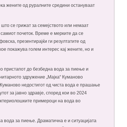
ка жените од руралните средини остануваат
што се грижат за семејството или немаат
 самиот почеток. Време е мерките да се
фовска, презентирајќи ги резултатите од
ое покажува голем интерес кај жените, но и
о пристапот до безбедна вода за пиење и
нитарното здружение „Мајка“ Куманово
 Куманово недостигот од чиста вода е прашање
тот за јавно здравје, според кои во 2024
актериолошките примероци на вода во
на вода за пиење. Драматична е и ситуацијата