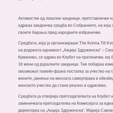
Активистки од локални заедници, претставнички 
одржаа заедничка средба во Собранието, на која 
своите барања пред народните избранички.
Средбата, која ја организираше The Кvinna Till K
на родовата еднаквост „Акција Здруженска“ – Ско
Куманово, се одржа во Клубот на пратенички, кој
16 жени од руралните заедници. Тие побараа изм
овозможат повеќе-фазна постапка за учество на г
жените, јакнење на месната самоуправа и обезб
женското учество да стане реално и одржливо.
Средбата ја отворија претседателката на Клубот 
заменичката-претседателка на Комисијата за едн
директорка на „Акција Здруженска“, Марија Савов