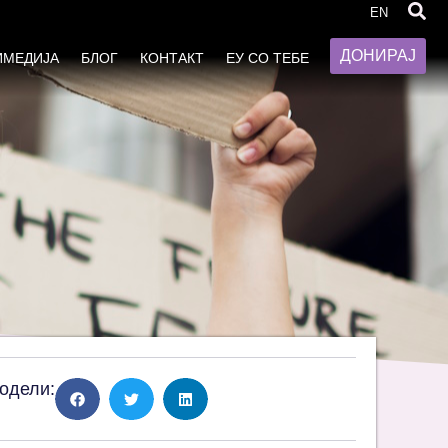
облеми мора да станат државен
EN
ДОНИРАЈ
ИМЕДИЈА
БЛОГ
КОНТАКТ
ЕУ СО ТЕБЕ
одели: