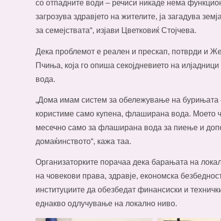
со отпадните води – речиси никаде нема функцио
загрозува здравјето на жителите, ја загадува зем
за семејствата“, изјави Цветковиќ Стојчева.
Дека проблемот е реален и прескап, потврди и Ж
Пчиња, која го опиша секојдневието на илјадници
вода.
„Дома имам систем за обележување на бурињата – 
користиме само купена, флаширана вода. Моето ч
месечно само за флаширана вода за пиење и допо
домаќинството“, кажа таа.
Организаторките порачаа дека барањата на локал
на човекови права, здравје, економска безбеднос
институциите да обезбедат финансиски и технички
еднакво одлучување на локално ниво.