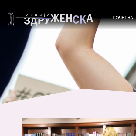
Жените од локалните заедници п
приоритет
ПОЧЕТНА