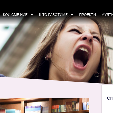
рвпат влегоа во Собранието: Локалните пр
КОИ СМЕ НИЕ
ШТО РАБОТИМЕ
ПРОЕКТИ
МУЛТ
Сп