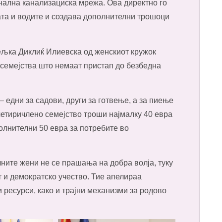
нална канализациска мрежа. Ова директно го
јата и водите и создава дополнителни трошоци
ељка Диклиќ Илиевска од женскиот кружок
 семејства што немаат пристап до безбедна
едни за садови, други за готвење, а за пиење
етиричлено семејство троши најмалку 40 евра
лнителни 50 евра за потребите во
ните жени не се прашања на добра волја, туку
т и демократско учество. Тие апелираа
 ресурси, како и трајни механизми за родово