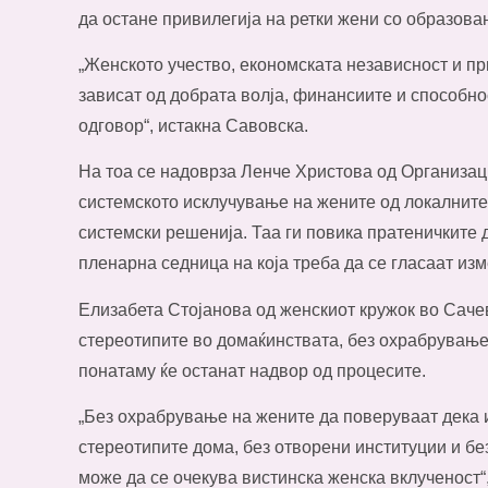
да остане привилегија на ретки жени со образова
„Женското учество, економската независност и пр
зависат од добрата волја, финансиите и способно
одговор“, истакна Савовска.
На тоа се надоврза Ленче Христова од Организаци
системското исклучување на жените од локалните
системски решенија. Таа ги повика пратеничките 
пленарна седница на која треба да се гласаат из
Елизабета Стојанова од женскиот кружок во Саче
стереотипите во домаќинствата, без охрабрување
понатаму ќе останат надвор од процесите.
„Без охрабрување на жените да поверуваат дека и
стереотипите дома, без отворени институции и бе
може да се очекува вистинска женска вклученост“,