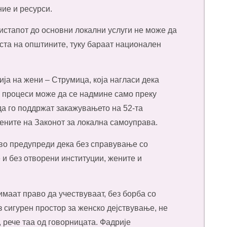
ние и ресурси.
истапот до основни локални услуги не може да
ста на општините, туку бараат национален
ја на жени – Струмица, која нагласи дека
 процеси може да се надмине само преку
да го поддржат закажувањето на 52-та
мените на Законот за локална самоуправа.
во предупреди дека без справување со
 и без отворени институции, жените и
маат право да учествуваат, без борба со
з сигурен простор за женско дејствување, не
 рече таа од говорницата. Фадрије